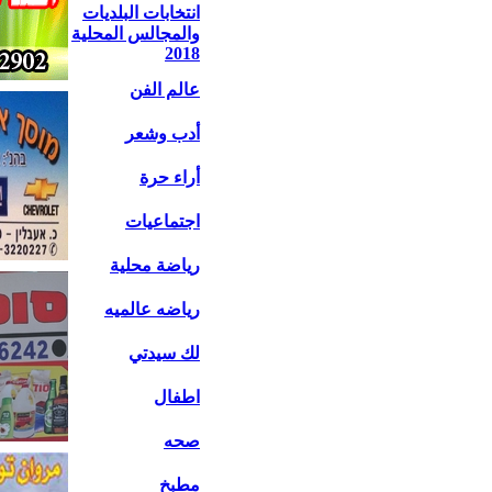
انتخابات البلديات
والمجالس المحلية
2018
عالم الفن
أدب وشعر
أراء حرة
اجتماعيات
رياضة محلية
رياضه عالميه
لك سيدتي
اطفال
صحه
مطبخ