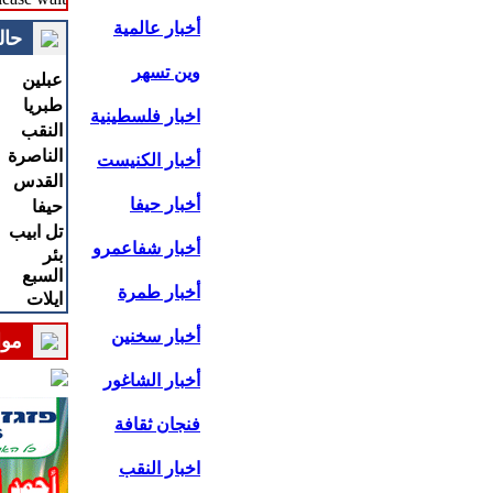
أخبار عالمية
حال
وين تسهر
عبلين
طبريا
اخبار فلسطينية
النقب
الناصرة
أخبار الكنيست
القدس
أخبار حيفا
حيفا
تل ابيب
أخبار شفاعمرو
بئر
السبع
أخبار طمرة
ايلات
أخبار سخنين
موا
أخبار الشاغور
فنجان ثقافة
اخبار النقب