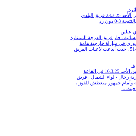
ائرة
مجلس عبلين المحلي - قسم الرياضة- تغلب ليلة أمس الأحد 23.3.25 فريق البلدي
0 دون رد
دي عبلين
ائية - فاز فريق الدرجة الممتازة
لدوري في مباراة خارجية هامة
وصعبة على فريق عيمك هياردين/طبريا ، بالنتيجة 55-51 . حيث أبدعت لاعبات الفريق
رة
مجلس عبلين المحلي - قسم الرياضة - تغلب ليلة أمس الأحد 16.3.25 في القاعة
ة رجال - لواء الشمال . فريق
ية وأمام جمهور متعطش للفوز ،