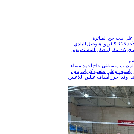
 على بيت جن الطائرة
مجلس عبلين المحلي - قسم الرياضة - تغلب أمس الأحد 9.3.25 فريق هبوعيل البلدي
ث جولات مقابل صفر للمستضيفين
قدم
ة المدرب مصطفى حاج أحمد مساء
وعيل كفر ياسيف وعلى ملعب كريات يام ،
ميزا . هذا وقد أحرز أهداف عبلين اللاعبين