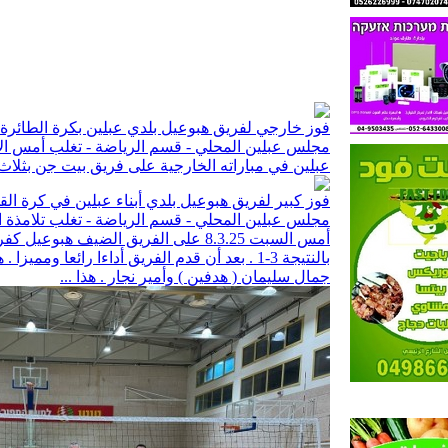
فوز خارجي لفريق هبوعيل بلدي عبلين بكرة الطائرة
عبلين في مباراته الخارجية على فريق بيت جن بثلا
فوز كبير لفريق هبوعيل بلدي أبناء عبلين في كرة ال
مجلس عبلين المحلي - قسم الرياضة - تغلب تلامذ
أمس السبت 8.3.25 على الفريق الضيف هب
بالنتيجة 3-1 . بعد أن قدم الفريق أداءا رائعا وم
جمال سليمان ( هدفين ) وأمير نجار . هذا ...