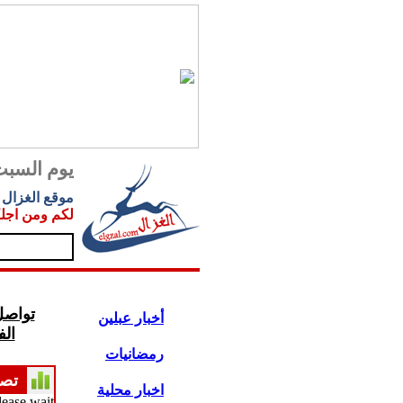
يوم السبت 08.2026
موقع الغزال
.
لكم ومن اجل
تواصل
أخبار عبلين
ال
رمضانيات
تص
اخبار محلية
lease wait