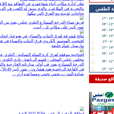
تعلن إدارة مكابي أبناء شفاعمرو عن التعاقد مع اللا
ة الطقس
والتجربة في الملاعب، والذي سبق له اللعب في الدر
نجاحات عديدة مع الفرق التي مثّلها.
27º - 14º
فريق نساء الدرجة الممتازة البلدي عبلين يعود من ال
28º - 12º
بفوز كبير على مكابي تل - أبيب
30º - 10º
28º - 14º
نتائج مُشرفة لفرق البنات والنساء في هبوعيل اتحاد
افتتحت الموسم الكروي فرق البنات والنساء في هبوع
27º - 5º
مارسيل عماد خليفة
27º - 14º
26º - 12º
إفتتاحية موفقة لفرق كرة السلة النسائية - البلدي عب
مجلس عبلين المحلي - قسم الرياضة - نادي البلدي ع
30º - 12º
32º - 12º
في 
بقيادة المدرب نجمي نجمي ومساعده آرثر ...
قع صديقة
انطلاق المخيم الرياضي فالكا 2025 لاتفيا