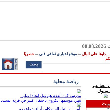
08.
..
دايمًا على البال
...
موقع اخباري ثقافي فني
...
حصريًا
كم
رياضة محلية
 معنا عبر
فيسبوك
مدرسة كرة القدم هبوعيل اتحاد اعبلين
تنهي موسمها الكروي باحتفال كبير في قرية السندبا
ويت
أمير أبو النيل إلى مكابي أبناء شفاعمرو
P