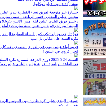
بمشاركة فريقي عبلين وكابول
خسارة غير متوقعة لفريق نساء القطرية بلدي عبلين
مجلس عبلين المحلي - قسم الرياضة - ضمن مباريات ا
، خس
البيتية ( مباراة رقم 4 من ضمن ستة مباريات ) أمام المتصدر مكابي هود هشارون
فوزٌ تاريخي ودراماتيكي كبير لنساء القطرية البلدي 
بكرة السلة على مكابي تل ابيب
فريق أبناء عبلين يبقى في الدوري القطري رغم كل ا
إنجاز كروي في عبلين !
السبت 24-5-2025 دوري الدرجة الممتازة بكرة السلة -شابات أ
في القاعة الرياضية الغربية عبلين (البلدي عبلين - مك
هبوعيل البلدي عبلين كرة طائرة ينهي الموسم الرياضي 2024-
بفوز بيتي كبير