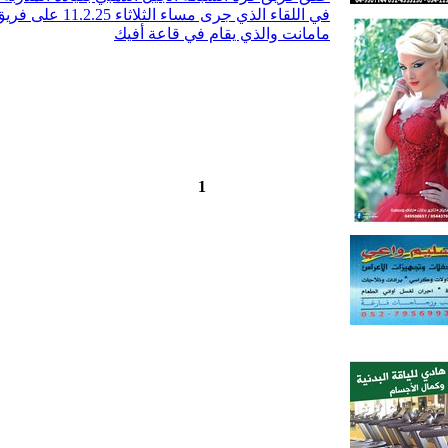
في اللقاء الذي جرى 
مامانت والذي يقام في قاعة أفيك
8
7
6
5
4
3
2
1