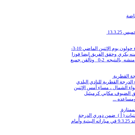
ياضة
13.3.2
فاز فريق نساء هبوعيل اتحاد اعبلين على فريق نساء حولون يوم الإثنين الماضي 10-3-
ن اللاعبه آمنه بكري وحقق الفريق ايضا فوزا
آخر يوم الأربعاء 12-3-2025 على فريق نساء رمات منشه بالنتيجه 2-0 وتألقن جميع
رجة القطرية
لدرجة القطرية للنادي البلدي
اء الشمال ، مساء أمس الإثنين
فريق الضيوف مكابي كرميئيل
لممتازة
يات ( أ ) ضمن دوري الدرجة
الممتازة القسم العلوي لكرة السلة ، مساء أمس الأحد 9.3.25 في مباراته البيتية وأمام