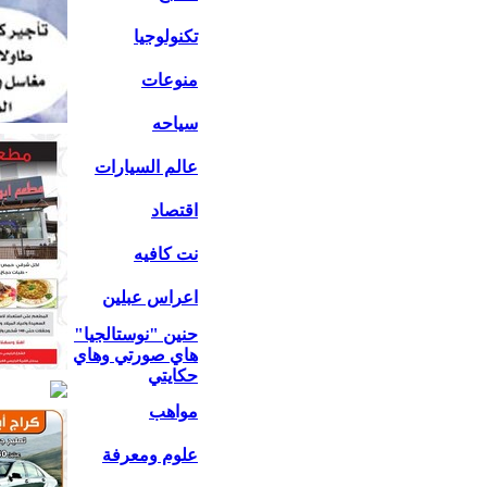
تكنولوجيا
منوعات
سياحه
عالم السيارات
اقتصاد
نت كافيه
اعراس عبلين
حنين "نوستالجيا"
هاي صورتي وهاي
حكايتي
مواهب
علوم ومعرفة