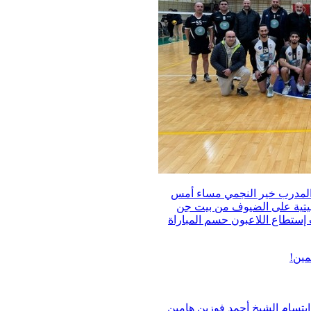
 المدرب خير النجمي مساء أمس
راته البيتية على الضيوف من بيت جن
. حيث إستطاع اللاعبون حسم المباراة
مين!
إبتسام الشيخ أحمد فوزين هامين