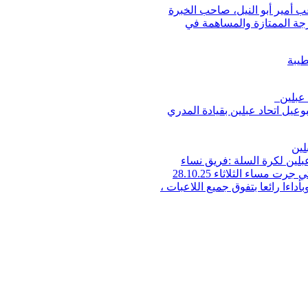
عب أمير أبو النيل، صاحب الخبرة
جة الممتازة والمساهمة في
طيبة
 عبلين
يل اتحاد عبلين بقيادة المدري
لين
بلين لكرة السلة :فريق نساء
الدرجة الممتازة يفوز في أولى مبارياته الخارجية والتي جرت مساء الثلاثاء 28.10.25
القاعة الرياضية هود هشارون . بفوز كبير 49-58 وبأداءا رائعا بتفوق جميع اللاعبات ،