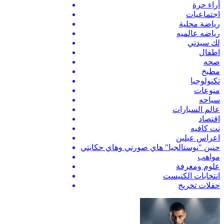
أراء حرة
اجتماعيات
رياضة محلية
رياضه عالميه
لك سيدتي
اطفال
صحه
مطبخ
تكنولوجيا
منوعات
سياحه
عالم السيارات
اقتصاد
نت كافيه
اعراس عبلين
حنين "نوستالجيا" هاي صورتي وهاي حكايتي
مواهب
علوم ومعرفة
انتخابات الكنيست
حفلات تخريج