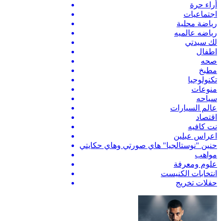
أراء حرة
اجتماعيات
رياضة محلية
رياضه عالميه
لك سيدتي
اطفال
صحه
مطبخ
تكنولوجيا
منوعات
سياحه
عالم السيارات
اقتصاد
نت كافيه
اعراس عبلين
حنين "نوستالجيا" هاي صورتي وهاي حكايتي
مواهب
علوم ومعرفة
انتخابات الكنيست
حفلات تخريج