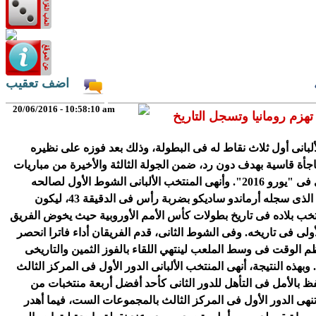
اضف تعقيب
20/06/2016 - 10:58:10 am
ا تهزم رومانيا وتسجل التاريخ
لبانى أول ثلاث نقاط له فى البطولة، وذلك بعد فوزه على نظيره
جأة قاسية بهدف دون رد، ضمن الجولة الثالثة والأخيرة من مباريات
المجموعة الأولى فى "يورو 2016". وأنهى المنتخب الألبانى الشوط الأول لصالحه
بالهدف التاريخى الذى سجله أرماندو ساديكو بضربة رأس فى الدقيقة 43، ليكون
تخب بلاده فى تاريخ بطولات كأس الأمم الأوروبية حيث يخوض الفريق
أولى فى تاريخه. وفى الشوط الثانى، قدم الفريقان أداء فاترا انحصر
م الوقت فى وسط الملعب لينتهي اللقاء بالفوز الثمين والتاريخى
 وبهذه النتيجة، أنهى المنتخب الألبانى الدور الأول فى المركز الثالث
ظ بالأمل فى التأهل للدور الثانى كأحد أفضل أربعة منتخبات من
تنهى الدور الأول فى المركز الثالث بالمجموعات الست، فيما أهدر