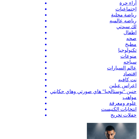
أراء حرة
اجتماعيات
رياضة محلية
رياضه عالميه
لك سيدتي
اطفال
صحه
مطبخ
تكنولوجيا
منوعات
سياحه
عالم السيارات
اقتصاد
نت كافيه
اعراس عبلين
حنين "نوستالجيا" هاي صورتي وهاي حكايتي
مواهب
علوم ومعرفة
انتخابات الكنيست
حفلات تخريج