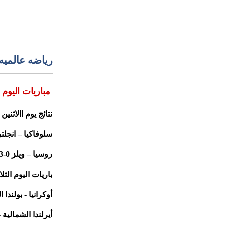
رياضه عالميه
مباريات اليوم 
نتائج يوم االاثنين 20/6/16
سلوفاكيا – انجلترا 0
روسيا – ويلز 0-3 م
باريات اليوم الثلاثاء 16
أوكرانيا - بولندا الس
أيرلندا الشمالية - أل