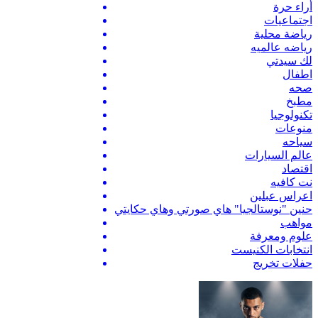
أراء حرة
اجتماعيات
رياضة محلية
رياضه عالميه
لك سيدتي
اطفال
صحه
مطبخ
تكنولوجيا
منوعات
سياحه
عالم السيارات
اقتصاد
نت كافيه
اعراس عبلين
حنين "نوستالجيا" هاي صورتي وهاي حكايتي
مواهب
علوم ومعرفة
انتخابات الكنيست
حفلات تخريج