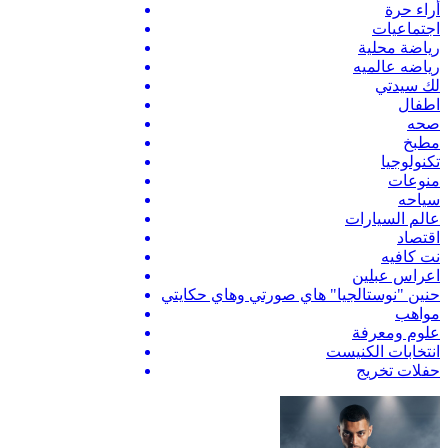
أراء حرة
اجتماعيات
رياضة محلية
رياضه عالميه
لك سيدتي
اطفال
صحه
مطبخ
تكنولوجيا
منوعات
سياحه
عالم السيارات
اقتصاد
نت كافيه
اعراس عبلين
حنين "نوستالجيا" هاي صورتي وهاي حكايتي
مواهب
علوم ومعرفة
انتخابات الكنيست
حفلات تخريج