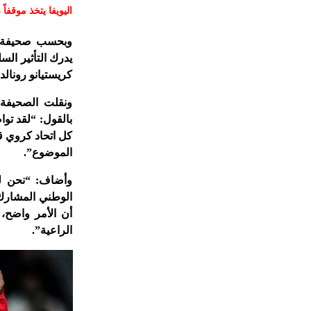
اليويفا يتخذ موقفاً 
وبحسب صحيفة “دي
يدرك التأثير ال
كريستيانو رونال
بالقول: “لقد تو
كل اتحاد كروي ق
الموضوع”.
وأضاف: “نحن لن
الوطني المشارك،
أن الأمر واضح، 
الراعية”.