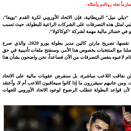
صارماً تجاه رونالدو وأمثاله:
لي ميل” البريطانية، فإن الاتحاد الأوروبي لكرة القدم “يويفا”،
سلبي لمثل هذه التصرفات على الشركات الراعية للبطولة، حيث تسبب
دو في خسائر مالية مهمة لشركة “كوكاكولا”.
ونقلت الصحيفة نفسها، تصريح مارتن كالين مدير بطولة يورو 2020، والذي صرح
اصلنا مع المنتخبات بخصوص هذا الأمر، وسنفتح ملفات تأديبية في حق
ام لاعبوه بنفس التصرفات من الآن فصاعداً، نحن واضحون بشأن هذا
 نعاقب اللاعب مباشرة، بل سنفرض عقوبات مالية على الاتحاد
 ومن جانبهم سيقررون ما إذا كانوا سيعاقبون اللاعب أم لا، وأعتقد
لأن قواعد البطولة تتطلب الرضوخ لوعود الاتحاد الأوروبي للجهات