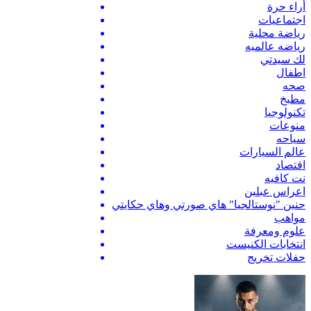
أراء حرة
اجتماعيات
رياضة محلية
رياضه عالميه
لك سيدتي
اطفال
صحه
مطبخ
تكنولوجيا
منوعات
سياحه
عالم السيارات
اقتصاد
نت كافيه
اعراس عبلين
حنين "نوستالجيا" هاي صورتي وهاي حكايتي
مواهب
علوم ومعرفة
انتخابات الكنيست
حفلات تخريج