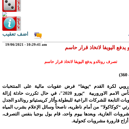
اضف تعقيب
19/06/2021 - 10:29:41 am
دفع اليويفا لاتخاذ قرار حاسم
تصرف رونالدو يدفع اليويفا لاتخاذ قرار حاسم
)
أوروبي لكرة القدم “يويفا” فرض عقوبات مالية على المنتخبات
المشاركة في كأس الامم الاوروربية “يورو 2020″، في حال تكررت حادثة إزالة
ت التابعة للشركات الراعية للبطولة.وأثار كريستيانو رونالدو الجدل
رتي “كوكاكولا” من أمام ناظريه، ناصحاً وسائل الإعلام بشرب المياه
مشروبات الغازية، وبعدها بيوم واحد، قام بول بوجبا بنفس التصرف،
 أزاح قارورة مشروبات كحولية.