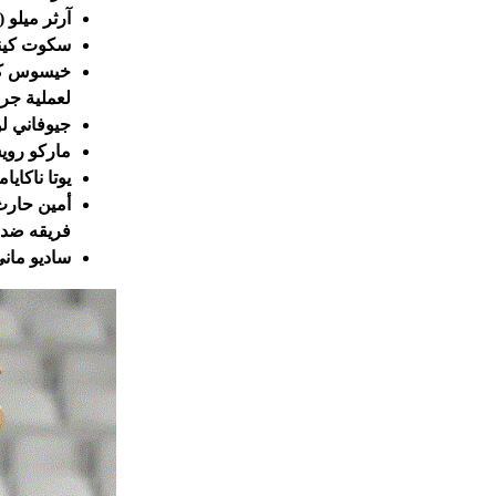
آرثر ميلو 
سكوت كينيد
خيسوس كور
لعملية جرا
جيوفاني لو
ماركو رويس
يوتا ناكاي
أمين حارث 
فريقه ضد 
ساديو ماني