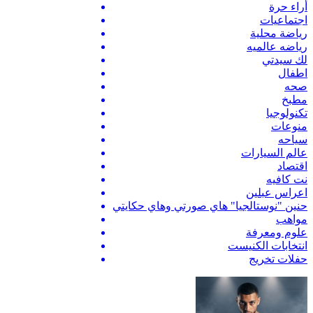
أراء حرة
اجتماعيات
رياضة محلية
رياضه عالميه
لك سيدتي
اطفال
صحه
مطبخ
تكنولوجيا
منوعات
سياحه
عالم السيارات
اقتصاد
نت كافيه
اعراس عبلين
حنين "نوستالجيا" هاي صورتي وهاي حكايتي
مواهب
علوم ومعرفة
انتخابات الكنيست
حفلات تخريج