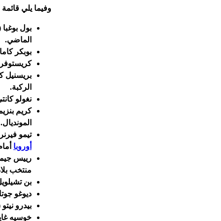
وفيما يلي قائمة 
بول بوغبا
الماضي.
بوبكر كاما
كريستوفر ن
بريسنيل ك
الركبة.
نغولو كانت
كريم بنزي
المونديال.
تيمو فيرنر
أوروبا
أمام
رييس جيمس 
منتخب بلاد
بن تشيلويل
ديوغو جوتا
بيدرو نيتو
خوسيه غايا