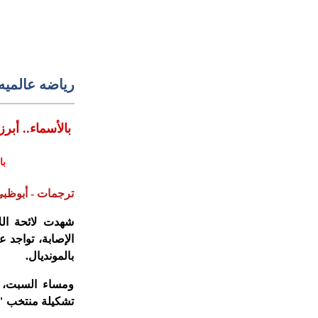
رياضه عالميه
بالأسماء.. أبر
با
ترجمات - أبوظب
الإصابة، تواجد عد
بالمونديال.
ومساء السبت، 
تشكيلة منتخب "ا