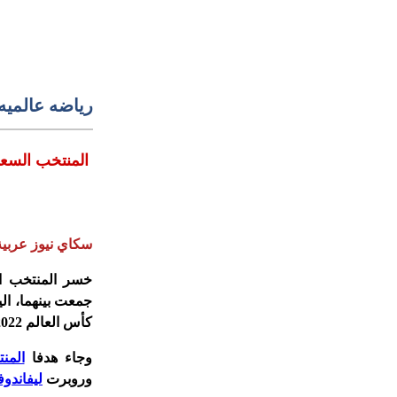
رياضه عالميه
المنتخب السعو
سكاي نيوز عربية
خسر المنتخب ال
جمعت بينهما، ال
كأس العالم 2022.
وجاء هدفا
المن
وروبرت
ليفاندو