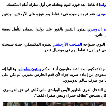
ولندا
4 نقاط، بعد فوزه اليوم وتعادله في أول مباراة أمام المكسيك.
عودي
، فقد تجمد رصيده في 3 نقاط بعد فوزه على الأرجنتين بهدفين
م الدوسري
يمنون النفس بالفوز على بولندا لضمان التأهل بصفة
الثاني.
ليوم، سيواجه
المنتخب الأرجنتيني
نظيره المكسيكي، حيث سيبحث
ط لهم في مونديال قطر.
دلا تحكيميا بعد انتقد متابعون أداء الحكم
ويلتون سامبايو
، وقالوا إنه
سعودي من إعادة ضربة جزاء لأن قدم الحارس تشيزني لم تكن على
ذها من طرف سالم الدوسري.
أن التدخل القوي للظهير الأيمن البولندي ماتي كاش في حق الدوسري