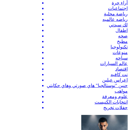
أراء حرة
اجتماعيات
رياضة محلية
رياضه عالميه
لك سيدتي
اطفال
صحه
مطبخ
تكنولوجيا
منوعات
سياحه
عالم السيارات
اقتصاد
نت كافيه
اعراس عبلين
حنين "نوستالجيا" هاي صورتي وهاي حكايتي
مواهب
علوم ومعرفة
انتخابات الكنيست
حفلات تخريج