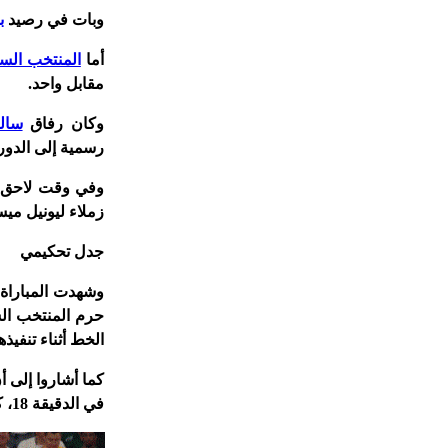
وبات في رصيد
ب
أما
المنتخب الس
مقابل واحد.
وكان رفاق
سال
رسمية إلى الدور 
وفي وقت لاحق ا
زملاء ليونيل ميسي عن أول 3 نقا
جدل تحكيمي
وشهدت المباراة ج
حرم المنتخب ال
الخط أثناء تنفي
كما أشاروا إلى 
في الدقيقة 18، كان يستحق "بطاقة حمراء وليس صفراء فقط".