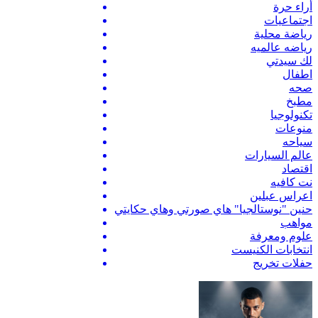
أراء حرة
اجتماعيات
رياضة محلية
رياضه عالميه
لك سيدتي
اطفال
صحه
مطبخ
تكنولوجيا
منوعات
سياحه
عالم السيارات
اقتصاد
نت كافيه
اعراس عبلين
حنين "نوستالجيا" هاي صورتي وهاي حكايتي
مواهب
علوم ومعرفة
انتخابات الكنيست
حفلات تخريج