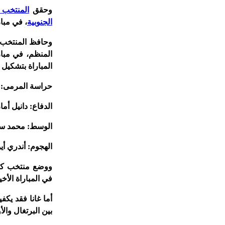
وحقق
المنتخب ا
الجنوبية
، في مبا
وحافظ المنتخب ا
المنظم، في مبار
المباراة بتشكيل
حراسة المرمى: ل
الدفاع: دانيل أم
الوسط: محمد سا
الهجوم: أندري أيو
ووضع منتخب كوري
في المباراة الأخي
أما غانا فقد يكف
بين البرتغال وال