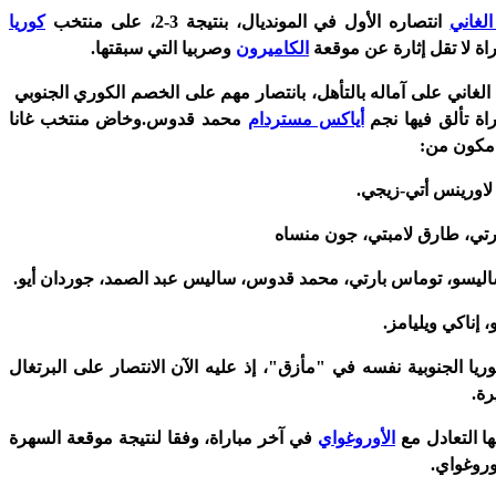
لغاني
انتصاره الأول في المونديال، بنتيجة 3-2، على منتخب
كوريا
راة لا تقل إثارة عن موقعة
الكاميرون
وصربيا التي سبقتها.
لغاني على آماله بالتأهل، بانتصار مهم على الخصم الكوري الجنوبي
اة تألق فيها نجم
أياكس مستردام
محمد قدوس.وخاض منتخب غانا
 مكون من:
اورينس أتي-زيجي.
ارتي، طارق لامبتي، جون منساه
ليسو، توماس بارتي، محمد قدوس، ساليس عبد الصمد، جوردان أيو.
، إناكي ويليامز.
ا الجنوبية نفسه في "مأزق"، إذ عليه الآن الانتصار على البرتغال
رة.
يها التعادل مع
الأوروغواي
في آخر مباراة، وفقا لنتيجة موقعة السهرة
أوروغواي.