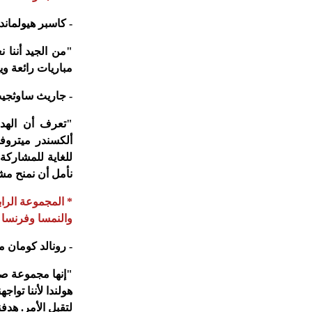
- كاسبر هيولمان
"من الجيد أننا 
مباريات رائعة ويم
- جاريث ساوثجيت
"تعرف أن الهد
ألكسندر ميتروف
للغاية للمشاركة
نأمل أن نمنح مش
* المجموعة الرابع
والنمسا وفرنسا
- رونالد كومان م
"إنها مجموعة صع
هولندا لأننا توا
لتقبل الأمر. هدفن