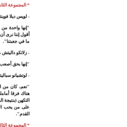
* المجموعة الثانية
- لويس ديلا فوين
"إنها واحدة من 
أقول إننا نرى أ
ما في جعبتنا".
- زلاتكو داليتش 
"إنها بحق أصعب 
- لوتشيانو سبالي
"نعم، كان من ا
هناك فرقا أمامك
التكهن (بنتيجة 
على من يحب الري
القدم".
* المجموعة الثال