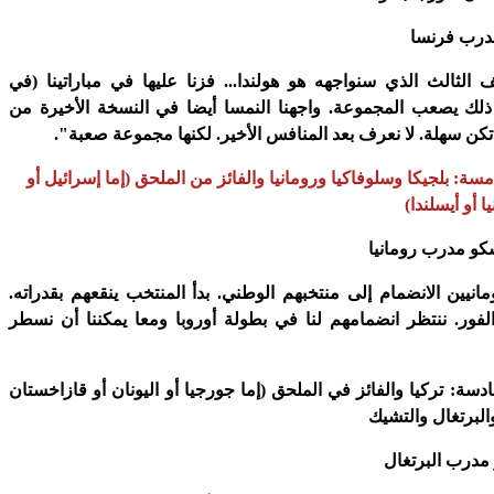
مدرب فرنسا
الثالث الذي سنواجهه هو هولندا... فزنا عليها في مباراتينا (في
ذلك يصعب المجموعة. واجهنا النمسا أيضا في النسخة الأخيرة من
تكن سهلة. لا نعرف بعد المنافس الأخير. لكنها مجموعة صعبة".
سة: بلجيكا وسلوفاكيا ورومانيا والفائز من الملحق (إما إسرائيل أو
ا أو أيسلندا)
يسكو مدرب رومانيا
نيين الانضمام إلى منتخبهم الوطني. بدأ المنتخب ينقعهم بقدراته.
لفور. ننتظر انضمامهم لنا في بطولة أوروبا ومعا يمكننا أن نسطر
سة: تركيا والفائز في الملحق (إما جورجيا أو اليونان أو قازاخستان
البرتغال والتشيك
ز مدرب البرتغال