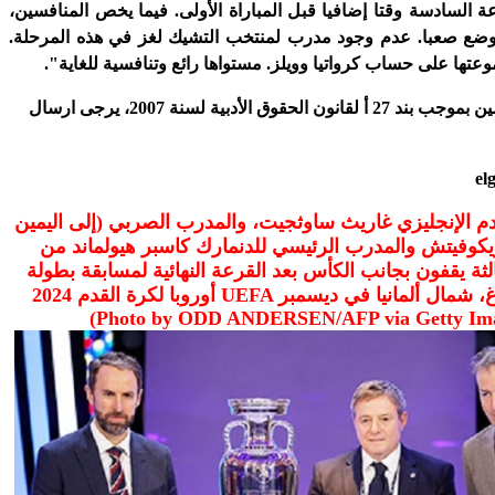
 السادسة وقتا إضافيا قبل المباراة الأولى. فيما يخص المنافسين،
الوضع صعبا. عدم وجود مدرب لمنتخب التشيك لغز في هذه المرحلة.
عتها على حساب كرواتيا وويلز. مستواها رائع وتنافسية للغاية".
استعمال المضامين بموجب بند 27 أ لقانون الحقوق الأدبية لسنة 2007، يرجى ارسال
el
إلى اليمين) مدرب كرة القدم الإنجليزي غاريث ساوثجيت، والمدرب الصربي
يكوفيتش والمدرب الرئيسي للدنمارك كاسبر هيولماند من
لثة يقفون بجانب الكأس بعد القرعة النهائية لمسابقة بطولة
أوروبا لكرة القدم 2024 UEFA في هامبورغ، شمال ألمانيا في ديسمبر -
(Photo by ODD ANDERSEN/AFP via Getty Im