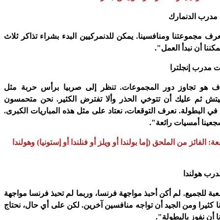
د مدرب الدنمارك
نعرف مجموعتنا ومنافسينا. يمكن للدنمركيين البدء بشراء تذاكر ثلاث
كننا أن نبدأ العمل".
 مدرب إنجلترا
ف هو تجاوز دور المجموعات. تنظر إلى صربيا برأس حربة مثل
يتش ثم عليك أن تتوخي الحذر وألا تفترض الكثير. نحن متحمسون
 في البطولة. نعرف التوقعات، نعتاد على مثل هذه المباريات الكبرى.
جعينا أمسيات رائعة".
ة: الفائز من الملحق (إما بولندا أو ويلز أو فنلندا أو إستونيا) وهولندا
درب هولندا
بة للجميع. لم أكن أحبذ مواجهة فرنسا، وربما لم تحبذ فرنسا مواجهة
جهنا كثيرا ومن الجيد أن تواجه منافسين آخرين. لكن على أي حال، نحتاج
ا أن نفوز بالبطولة".