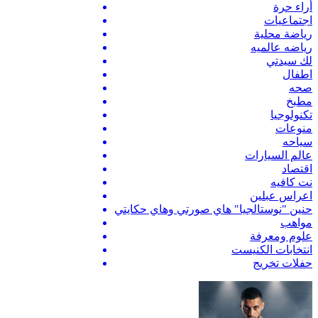
أراء حرة
اجتماعيات
رياضة محلية
رياضه عالميه
لك سيدتي
اطفال
صحه
مطبخ
تكنولوجيا
منوعات
سياحه
عالم السيارات
اقتصاد
نت كافيه
اعراس عبلين
حنين "نوستالجيا" هاي صورتي وهاي حكايتي
مواهب
علوم ومعرفة
انتخابات الكنيست
حفلات تخريج