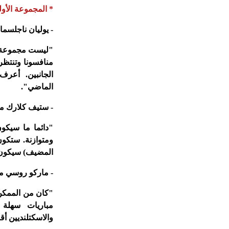
* المجموعة الأول
- يوليان ناجلسما
"ليست مجموعة ال
منافسونا وتنتظر
الجانبين. أعرف
الماضي".
- ستيف كلارك مد
"دائما ما سيكون
ومتوازنة. ستكون
المضيف) سيكون ع
- ماركو روسي م
"كان من الممكن
مباريات سهلة 
والاسكتلنديين أق