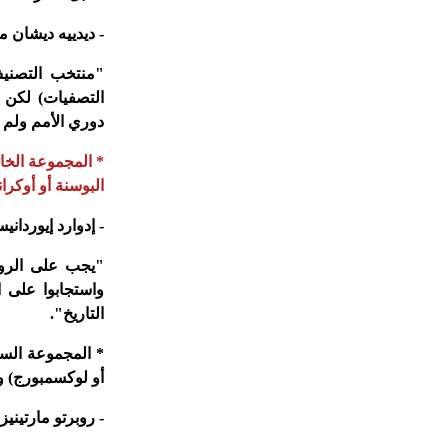
- ديدييه ديشان 
"منتخب التصنيف 
التصفيات) لكن 
دوري الأمم ولم 
* المجموعة الخام
البوسنة أو أوكراني
- إدوارد إيوردان
"يجب على الروما
واستجابوا على ا
التاريخ".
* المجموعة الساد
أو لوكسمبورج) و
- روبرتو مارتيني