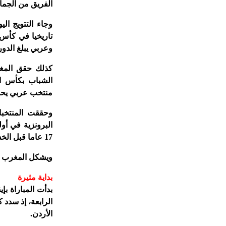
الفريق من الجماه
وجاء التتويج ال
وعربي يبلغ الدور
كذلك حقق المغر
منتخب عربي يحق
وحققت المنتخبات
البرونزية في أو
17 عاما قبل الخسارة أمام البرازيل 2-1.
ويشكل المغرب مر
بداية مثيرة
بدأت المباراة ب
الرابعة، إذ سدد
الأردن.