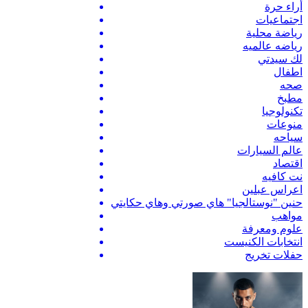
أراء حرة
اجتماعيات
رياضة محلية
رياضه عالميه
لك سيدتي
اطفال
صحه
مطبخ
تكنولوجيا
منوعات
سياحه
عالم السيارات
اقتصاد
نت كافيه
اعراس عبلين
حنين "نوستالجيا" هاي صورتي وهاي حكايتي
مواهب
علوم ومعرفة
انتخابات الكنيست
حفلات تخريج