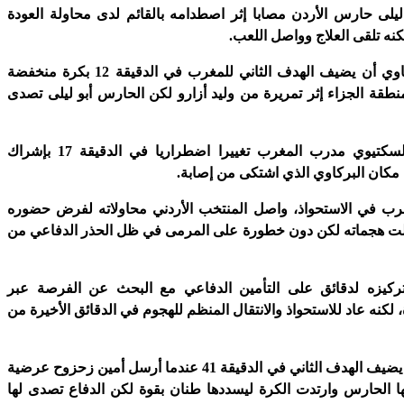
يلى حارس الأردن مصابا إثر اصطدامه بالقائم لدى محاولة العودة
نه تلقى العلاج وواصل اللعب.
وكاد كريم البركاوي أن يضيف الهدف الثاني للمغرب في الدقيقة 12 بكرة منخفضة
طقة الجزاء إثر تمريرة من وليد أزارو لكن الحارس أبو ليلى تصدى
وأجرى طارق السكتيوي مدرب المغرب تغييرا اضطراريا في الدقيقة 17 بإشراك
كان البركاوي الذي اشتكى من إصابة.
رب في الاستحواذ، واصل المنتخب الأردني محاولاته لفرض حضوره
والت هجماته لكن دون خطورة على المرمى في ظل الحذر الدفاعي من
ركيزه لدقائق على التأمين الدفاعي مع البحث عن الفرصة عبر
 لكنه عاد للاستحواذ والانتقال المنظم للهجوم في الدقائق الأخيرة من
وكاد المغرب أن يضيف الهدف الثاني في الدقيقة 41 عندما أرسل أمين زحزوح عرضية
 الحارس وارتدت الكرة ليسددها طنان بقوة لكن الدفاع تصدى لها