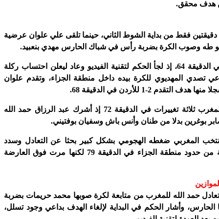
ن هدف محقق.
د دقيقتين فقط من بداية الشوط الثاني، حينما تلقى علي علوان عرضية
بو طه وصوب الكرة بضربة رأس في شباك الحارس مهدي بنعبيد.
وتوقف اللعب في الدقيقة 64، إذ لجأ الحكم لتقنية الفيديو وعاد ليعلن احتساب ركلة
اعي تصدي المهديوي للكرة بيده داخل منطقة الجزاء، وتقدم علوان
ف التقدم 2-1 للأردن في الدقيقة 68.
وأجرى مدرب المغرب ثلاثة تغييرات في الدقيقة 72 إذ أشرك عبد الرزاق حمد الله
بر بوغرين بدلا من طنان وأنس باش وسفيان بوفتيني.
نتخب المغربي ضغطه الهجومي بشكل كبير بحثا عن التعادل وسدد
شويعر كرة قوية من حدود منطقة الجزاء في الدقيقة 79 لكنها مرت فوق العارضة
لموازين
 الدقيقة 87، تعادل حمد الله للمغرب من متابعة لكرة صوبها محمد حريمات بضربة
لحارس، وأشار الحكم في البداية لإلغاء الهدف بداعي وجود تسلل،
 بعد العودة لتقنية الفيديو.