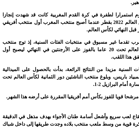
ير.
يوم استمرارا لطفرة في كرة القدم المغربية كانت قد شهدت إنجازا
تاريخيا في كأس العالم 2022 بقطر عندما أصبح منتخب المغرب أول منتخب أفريقي
 قبل النهائي لكأس العالم.
ب تقدما غير مسبوق في منتخبات الفئات السنية، إذ توج منتخب
الشباب بكأس العالم تحت 20 عاما بالفوز على الأرجنتين في النهائي ليصبح أول
ق هذا اللقب.
 السنية مزيدا من النتائج الرائعة، بدأت بالحصول على الميدالية
لمبياد باريس، وبلوغ منتخب الناشئين دور الثمانية لكأس العالم تحت
شحا قويا للفوز بكأس أمم أفريقيا المقررة على أرضه هذا الشهر.
إيقاع لعب سريع وأشعل أسامة طنان الأجواء بهدف مذهل في الدقيقة
 كرة قوية من وسط ملعب منتخب بلاده وجدت طريقها إلى داخل شباك