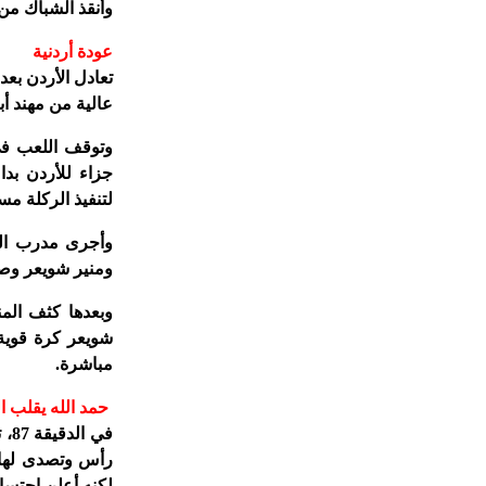
وأنقذ الشباك م
عودة أردنية
تعادل الأردن بع
عالية من مهند أ
جزاء للأردن بد
لتنفيذ الركلة مسجلا منها هد
ومنير شويعر وصا
وبعدها كثف الم
مباشرة.
حمد الله يقلب ا
في
رأس وتصدى لها ا
لكنه أعلن احتسابه