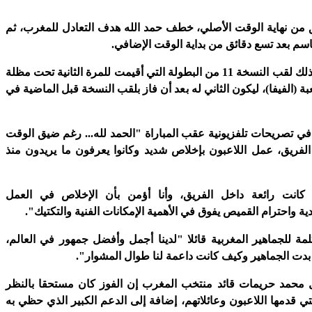
 من نهاية الوقت الأصلي، خطف حمد الله هدف التعادل للمغرب، ثم
م بعد تسع دقائق من بداية الوقت الإضافي.
وانتزع المغرب بذلك لقب النسخة 11 من البطولة التي أقيمت للمرة الثانية تحت مظلة
عبة (الفيفا)، ليكون الثاني له بعد أن فاز بلقب النسخة قبل الماضية في
ي تصريحات تلفزيونية عقب المباراة "الحمد لله... رغم ضيق الوقت
الفريق، عمل اللاعبون بإخلاص شديد وكانوا يعرفون ما يريدون منذ
كانت رائعة داخل الفريق، وأنا أؤمن بأن الإخلاص في العمل
دية واحترام القميص يفوق في الأهمية الإمكانات الفنية والتكتيك".
ة للجماهير المغربية قائلا "لدينا أجمل وأفضل جمهور في العالم،
 بدت الجماهير وكيف كانت داعمة لنا طوال المشوار".
ل محمد حريمات قائد منتخب المغرب إن الفوز كان مستحقا بالنظر
تي قدمها اللاعبون وعائلاتهم، إضافة إلى الدعم الكبير الذي حظي به