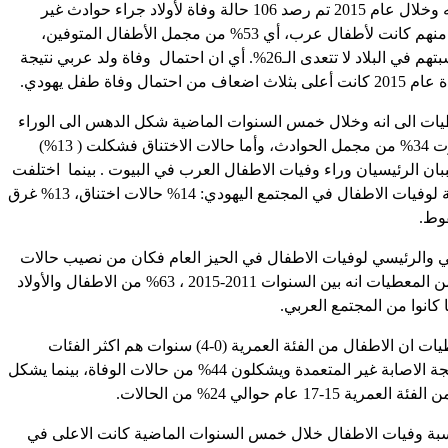
ويشير التقرير انه وخلال عام 2015 تم رصد 106 حالة وفاة لأولاد جراء حوادث غير
متعمدة،52 حالة منهم كانت لأطفال عرب، أي 53% من مجمل الأطفال المتوفين،
بالرغم من أن نسبتهم في البلاد لا تتعدى الـ26%. أي ان احتمال وفاة ولد عربي نتيجة
حتمال وفاة طفل يهودي.
يات الى انه وخلال خمس السنوات الماضية شكل الدهس الى الوراء
في ساحات البيوت 34% من مجمل الحوادث، وأما حالات الاختناق فشكلت ( 13%)
بان الرئيسيان وراء وفيات الاطفال العرب في البيوت . بينما اختلفت
الاسباب الرئيسية لوفيات الاطفال في المجتمع اليهودي: 14% حالات اختناق، 13% غرق
ني والرئيسي لوفيات الاطفال في الحيز العام فكان من نصيب حالات
الغرق، اذ يتبين من المعطيات انه بين السنوات 2011-2015 ، 63% من الاطفال والأولاد
 كانوا من المجتمع العربي.
كما وتشير المعطيات ان الاطفال من الفئة العمرية (0-4) سنوات هم اكثر الفئات
عرضة للوفاة نتيجة الاصابة غير المتعمدة ويشكلون 44% من حالات الوفاة، بينما يشكل
ة 15-17 عام حوالي 24% من الحالات.
بة وفيات الاطفال خلال خمس السنوات الماضية كانت الاعلى في