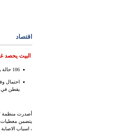
اقتصاد
البيت يحصد غال
106 حالة وفاة لأولاد جراء حوادث غير متعمدة،52 حالة من بينهم لأطفال عرب.
احتمال وف
يقطن في م
أصدرت منظمة "بطي
، اسباب الاصابة و