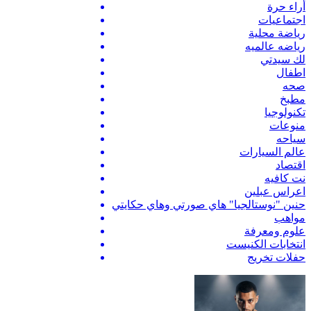
أراء حرة
اجتماعيات
رياضة محلية
رياضه عالميه
لك سيدتي
اطفال
صحه
مطبخ
تكنولوجيا
منوعات
سياحه
عالم السيارات
اقتصاد
نت كافيه
اعراس عبلين
حنين "نوستالجيا" هاي صورتي وهاي حكايتي
مواهب
علوم ومعرفة
انتخابات الكنيست
حفلات تخريج