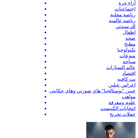
أراء حرة
اجتماعيات
رياضة محلية
رياضه عالميه
لك سيدتي
اطفال
صحه
مطبخ
تكنولوجيا
منوعات
سياحه
عالم السيارات
اقتصاد
نت كافيه
اعراس عبلين
حنين "نوستالجيا" هاي صورتي وهاي حكايتي
مواهب
علوم ومعرفة
انتخابات الكنيست
حفلات تخريج