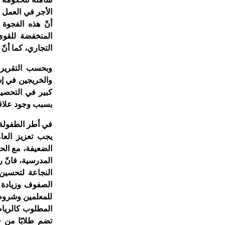
الأجر في العمل 
أنّ هذه الفجوة 
المنخفضة للقوى
التجاري، كما أنّ
وبحسب التقرير ف
والخريجين في إس
كبير في التحصيل
بسبب وجود علاقة
في أطر الطفولة 
يجب تعزيز العام
الضعيفة، مع الح
المدرسية، فانّ ر
النجاعة لتحسين 
الصفوف وزيادة س
للمعلمين وشروط 
المطلوب كالرياض
تضم طلابًا من خ