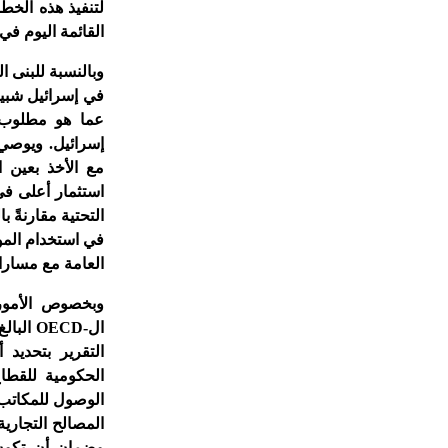
لتنفيذ هذه الخط
القائمة اليوم ف
وبالنسبة للبنى ال
في إسرائيل شبيه
عما هو مطلوب ل
إسرائيل. ويوصي 
مع الأخذ بعين ا
استثمار أعلى في
التحتية مقارنةً 
في استخدام المو
العامة مع مسارا
ال-
OECD
التقرير بتحديد
الحكومية للقطاع
الوصول للمكاتب 
المصالح التجارية
وضمان أن تكون 