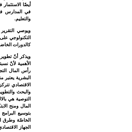
أيضًا الاستثمار
في المدارس في 
والتعليم.
ويوصي التقرير ب
التكنولوجي على ا
كالدورات الخاضعة
ويذكر أنّ تطوير
الأهمية لأنّ ن
رأس المال التجا
البشرية يعتبر م
الاقتصادي تترك
والبحث والتطوير
التوصية هي بالا
المال ومنح الاب
بتوسيع البرامج 
الخاصّة وطرق ا
الجهاز الاقتصاد