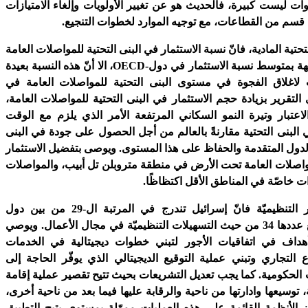
وات ليست كبيرة، فالحديث هو عن تغيير الأولويات وإلغاء الامتيازات
ي قسم من القطاعات، مع توجيه الموارد لخطوات التنجيع.
تحتية المادية، فانّ نسبة الاستثمار في البنى التحتية للمواصلات العامة
ة بمتوسط نسبة الاستثمار في دول-
OECD
، الا أنّ هذه النسبة بعيدة
اغلاق الفجوة في مستوى البنى التحتية للمواصلات العامة في
التقرير بزيادة حجم الاستثمار في البنى التحتية للمواصلات العامة،
لاعتبار وتيرة النمو السكاني المرتفعة الأمر الذي يلزم مع الوقت
 البنى التحتية مقارنةً بالعالم من أجل الحصول على جودة في البنى
بالدول المتقدمة والحفاظ على هذا المستوى. ويوصى بتفضيل الاستثمار
اصلات العامة تحت الأرض في منطقة متروبلن تل أبيب، والمواصلات
ت خاصّة في المناطق الأقل اكتظاظًا.
وبخصوص الأمور التنظيميّة فانّ إسرائيل تندرج في المرتبة ال-29 من بين دول
البالغ عددها 34 من حيث التسهيلات التنظيميّة في مجال الأعمال. ويوصي
 أهداف في اتفاقيات الأجور لتبني خطوات ديجيتالية في الخدمات
 التجاري وتبني عملية التوقيع الديجيتالي الذي يوفّر الحاجة إلى
الحكومية. كما يجب تعديل التشريعات بحيث تتيح تقصير عملية إقامة
، توسيعها وادارتها من ناحية والرقابة عليها فيما بعد من ناحية أخرى،
الأنظمة القائمة على هذه العمليات مموّلة بمستوى يتيح التطبيق