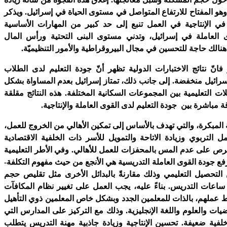
وهو المفتاح للارتفاع المتواصل في مستوى الحياة في إسرائيل. ويذكر
في الإنتاجية في العمل تنبع إلى حد كبير من المهارات الأساسية
 العاملة في إسرائيل، وتدني مستوى البنى التحتية ورأس المال
 هنالك حاجة للتحسين في مجال البيروقراطية والأمور التنظيميّة.
انّ نتائج الاختبارات الدولية تظهر أنّ جودة التعليم لدى الطلاب
رائيل منخفضة. إلى جانب ذلك، تمتاز إسرائيل بعدم المساواة بشكل
ات التعليمية بين المجموعات السكانية المختلفة. هذه النتائج مقلقة
 مباشرة بين جودة التعليم لدى القوى العاملة والإنتاجية.
المبكرة، والتي تهدف بالأساس إلى تمكين الأهالي من الخروج للعمل،
ل التربوي وزيادة الاتاحة والتمويل للأسر ذات الخلفية الاقتصادية
رص على عدم المس بالمحفزات للعمل للأهالي. وفي الأطر التعليمية
فع جودة القوى العاملة التدريسية هي الأنجع من حيث مفهوم التكلفة-
التحصيل التعليمي وذلك مقارنةً بالبدائل الأخرى مثل تقليص حجم
اعات التدريس. بناءً عليه، يجب العمل على تغيير نظام المكافآت
عملهم، بالذات للمعلمين الجدد وبشكل خاص المعلمين ذوي التأهيل
يات والعلوم واللغة الإنجليزية. وذلك مع التركيز على المدارس التي
لفية ضعيفة. تحسين الإنتاجية وزيادة جاذبية مهنة التدريس يتطلب