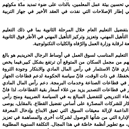
 في تحسين بيئة عمل المعلمين، بالذات على ضوء تمديد مدّة مكوثهم
إطار الإصلاحات التي نفذت في العقد الأخير في جهاز التربية
تفضيل التعليم العام خلال المرحلة الثانوية بما في ذلك التعليم
لتأهيل المهني، وتعزيز وتركيز التأهيل المهني في الأطر فوق الثانوية
 لرقابة وزارة العمل والرّفاه والكليات التكنولوجية.
 التعليم المناسب لسوق العمل في أوساط الرجال الحريديم هو بالغ
سبتهم من مجمل السكان من المتوقع أن ترتفع بشكل كبير.فيما يخص
ري فانّ الاستثمار في رأس المال المادي والابتكار وجودة الثروة
نخفضًا. في ذات الوقت، فانّ سياسة الحكومة لدعم قطاعات الجهاز
ز في قطاعات الصناعة وخدمات البرمجة. دعم رأس المال المادي
 في قطاعات التصدير يزيد من غلاء أسعار بقية القطاعات. لذا فانّ
لغاء التدريجي للتفضيل المبالغ به في السياسة الضريبية ومنح رأس
تكار للشركات المصدّرة على أساس تفضيل القطاع. بالمقابل، يوصى
الداعمة لإزالة معيقات السوق التي تعيق الابداع وإدخال المعرفة
لإدارة التي من شأنها الوصول لشركات أخرى والمساهمة في تعزيز
ي، مع تطوير أنظمة خاصّة في هذا المجال. التكلفة السنوية المطلوبة