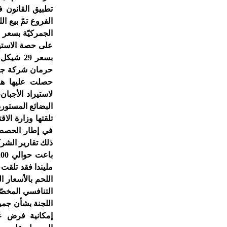
تطبيق القانون ف
الفروع تمّ بيع ا
على حصة الاستي
بسعر 29
حصلت عليها هذا
لاستيراد الأجبان
البضائع المستورد
تلقتها وزارة الا
في إطار الحصص 
ذلك تقارير الشر
مليندا فقد تلقت 
اللحم بالأسعار 
التنافسي المخص
اللجنة بشأن جمي
إمكانية فرض عق