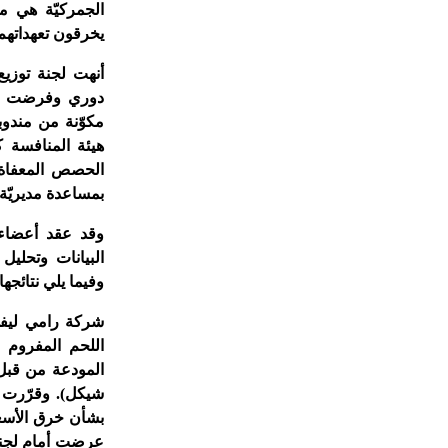
الجمركيّة هي م
يخرقون تعهداتهم
أنهت لجنة توزي
دوري وفرضت غر
مكوّنة من مندوب
هيئة المنافسة ك
الحصص المعفاة م
بمساعدة مديريّة 
وقد عقد أعضاء 
البيانات وتحلي
وفيما يلي نتائجها:
شركة رامي ليفي 
شيكل). وقرّرت 
بشأن خرق الأسع
عرضت أمام لجنة 