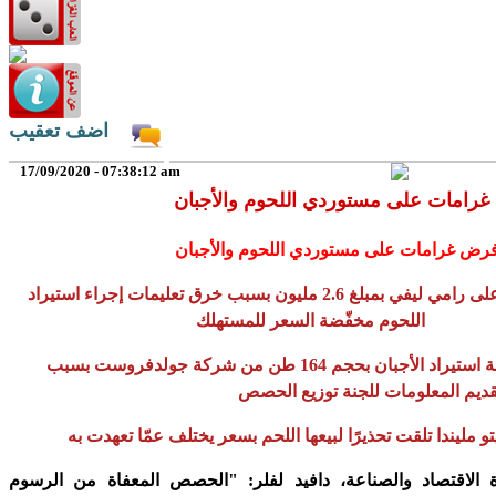
اضف تعقيب
17/09/2020 - 07:38:12 am
رض غرامات على مستوردي اللحوم والأجبان
فرض غرامة على رامي ليفي بمبلغ 2.6 مليون بسبب خرق تعليمات إجراء استيراد
اللحوم مخفّضة السعر للمستهلك
سيتم سحب حصّة استيراد الأجبان بحجم 164 طن من شركة جولدفروست بسبب
ديم المعلومات للجنة توزيع الحصص
و مليندا تلقت تحذيرًا لبيعها اللحم بسعر يختلف عمّا تعهدت به
 الاقتصاد والصناعة، دافيد لفلر: "الحصص المعفاة من الرسوم