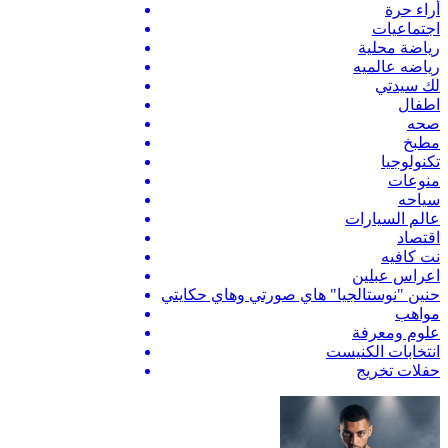
أراء حرة
اجتماعيات
رياضة محلية
رياضه عالميه
لك سيدتي
اطفال
صحه
مطبخ
تكنولوجيا
منوعات
سياحه
عالم السيارات
اقتصاد
نت كافيه
اعراس عبلين
حنين "نوستالجيا" هاي صورتي وهاي حكايتي
مواهب
علوم ومعرفة
انتخابات الكنيست
حفلات تخريج