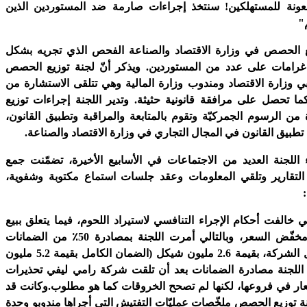
عونة للمستهلكين! سنتخذ إجراءات صارمة ضد المستوردين الذين
"
ع الحصص في وزارة الاقتصاد والصناعة الفحص الذي تجريه بشكل
امات على عدد من المستوردين. ويذكر أنّ لجنة توزيع الحصص
ي وزارة الاقتصاد ومندوب وزارة المالية وهي تتلقى الاستشارة من
ما تحصل على مرافقة قانونية حثيثة. وتدير اللجنة إجراءات توزيع
ن الرسوم الجمركيّة وتقوم بالمتابعة والمراقبة وتطبيق القانون،
تطبيق القانون في المجال التجاري في وزارة الاقتصاد والصناعة.
اللجنة العديد من الاجتماعات في الأسابيع الأخيرة، تضمّنت جمع
ل التقارير وتلقي المعلومات وعقد جلسات استماع مكتوبة وشفوية،
خالفت أحكام الإجراء التنافسي لاستيراد اللحوم، فيما يتعلق ببيع
اللحم المفروم مخفّض السعر، وبالتالي أمرت اللجنة بمصادرة 50٪ من الضمانات
المودعة من قبل الشركة، بقيمة 2.6 مليون شيكل (الضمان الكامل بقيمة 5.2 مليون
اللجنة مصادرة الضمانات بعد أن تلقت شركة رامي ليفي تحذيرات
ار في فروعها، لكنها لم تصحح الخروقات كما هو مطلوب.وكانت قد
توزيع الحصص ملخّصات عمليّات التفتيش التي أجراها مندوبو وحدة