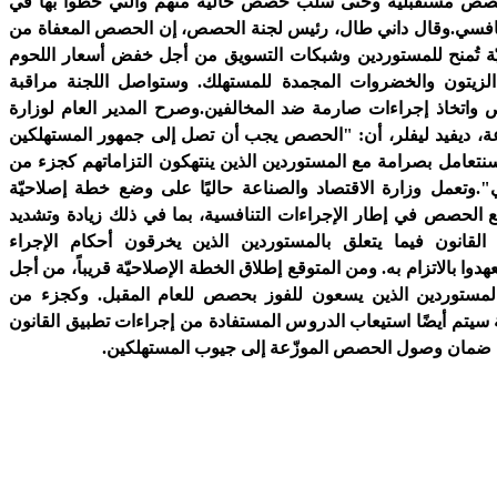
ص مستقبليّة وحتى سلب حصص حالية منهم والتي حظوا بها في
لتنافسي.وقال داني طال، رئيس لجنة الحصص، إن الحصص المعفاة من
ّة تُمنح للمستوردين وشبكات التسويق من أجل خفض أسعار اللحوم
الزيتون والخضروات المجمدة للمستهلك. وستواصل اللجنة مراقبة
 واتخاذ إجراءات صارمة ضد المخالفين.وصرح المدير العام لوزارة
عة، ديفيد ليفلر، أن: "الحصص يجب أن تصل إلى جمهور المستهلكين
عامل بصرامة مع المستوردين الذين ينتهكون التزاماتهم كجزء من
ي".وتعمل وزارة الاقتصاد والصناعة حاليًا على وضع خطة إصلاحيّة
يع الحصص في إطار الإجراءات التنافسية، بما في ذلك زيادة وتشديد
 القانون فيما يتعلق بالمستوردين الذين يخرقون أحكام الإجراء
هدوا بالاتزام به. ومن المتوقع إطلاق الخطة الإصلاحيّة قريباً، من أجل
المستوردين الذين يسعون للفوز بحصص للعام المقبل. وكجزء من
 سيتم أيضًا استيعاب الدروس المستفادة من إجراءات تطبيق القانون
ل ضمان وصول الحصص الموزّعة إلى جيوب المستهلكين.