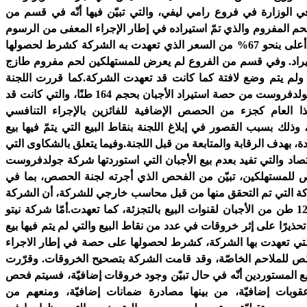
ي الوزارة في فروع رامي ليفي، والتي تبيّن فيها أنّه في قسم من
للحم المفروم والذي تمّ استيراده في إطار الإجراء المعفى من الرسوم
الجمركيّة بسعر أعلى بنحو 67% من السعر الذي تعهدت به الشركة كشرط لحصولها
راد. وفي قسم من الفروع لم يعرض للمستهلكين لحم مفروم طازج
 شيكل ولم يتم وضع لافتة كما كانت قد تعهدت الشركة.كما قررت اللجنة
حرمان شركة جولدفروست من حصة استيراد الأجبان بحجم 164 طنًا، والتي كانت قد
 العام كجزء من الحصص الإضافية للفائزين بالإجراء التنافسي
، وذلك بسبب القصور في إبلاغ اللجنة بنقاط البيع التي يتمّ فيها بيع
ة، بهدف الرقابة والمتابعة من قبل اللجنة.وفيما يتعلق بالشكاوى التي
قتصاد والتي تفيد بعدم بيع الأجبان التي استوردتها شركة جولدفروست
للمستهلكين، تبيّن من الفحص الذي أجرته لجنة الحصص، بما في
كة التي تم التحقق منها من قبل محاسب خارجي للشركة، أن الشركة
باعت حوالي 1200 طن من الأجبان لقنوات البيع بالتجزئة، كما تعهدت.أمّا شركة نيتو
تحذيرًا على إثر خروقات في عدد من نقاط البيع والتي لم يتم فيها بيع
التي تعهدت بها الشركة، كشرط لحصولها على حصة في إطار الاجراء
ّص للملاحم الخاصّة، وقد قامت الشركة بتصحيح الخروقات. وقرّرت
ع المستوردين أنّه في حال تبيّن وجود خروقات إضافيّة، فسيتم فحص
وبات إضافيّة، من بينها مصادرة ضمانات إضافيّة، ومنعهم من