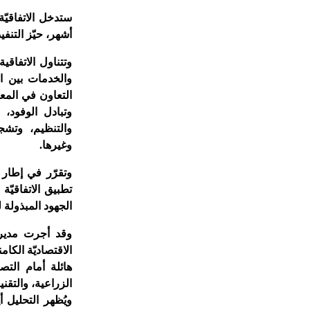
ستدخل الاتفاقيّ
أشهر، حيّز التنفي
وتتناول الاتفاقي
والخدمات بين ال
التعاون في المع
وتبادل الوفود،
والتنظيم، وتش
وغيرها.
وتقرّر في إطار ا
تطبيق الاتفاقيّ
الجهود المبذولة ل
وقد أجرت مديريّ
الاقتصاديّة الكام
هائلة أمام التص
الزراعية، والتقن
ويُظهر التحليل 