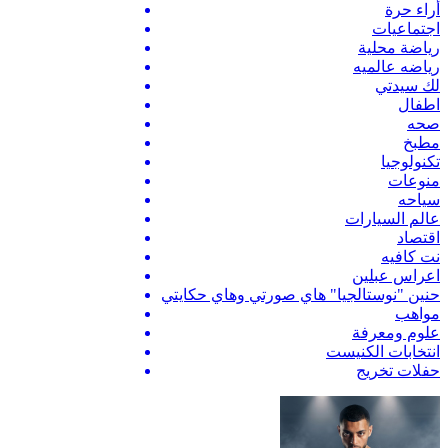
أراء حرة
اجتماعيات
رياضة محلية
رياضه عالميه
لك سيدتي
اطفال
صحه
مطبخ
تكنولوجيا
منوعات
سياحه
عالم السيارات
اقتصاد
نت كافيه
اعراس عبلين
حنين "نوستالجيا" هاي صورتي وهاي حكايتي
مواهب
علوم ومعرفة
انتخابات الكنيست
حفلات تخريج