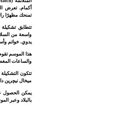
المتلائمة (
Match
أكمام. تعرض الت
تمنحك مظهرًا را
تتطابق تشكيلة 
واسعة من السلا
يدوي. خواتم وأسا
هذا الموسم تقوم 
والساعات المغطا
ميخال نيچرين دائ
يمكن الحصول عل
بالبلاد وعبر الم