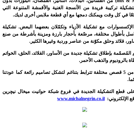
mix & 
) من الفساتين، البدلات، التنانير، القمصان، البلوزات بدون
شكيلة تركيبة فريدة من الأنسجة الغنية والأقمشة المتنوعة التي
ئعًا في كل وقت ويمكنك دمجها مع أي قطعة ملابس أخرى لديك.
الإكسسوارات مع تشكيلة الأزياء وتكمّلان بعضهما البعض. تشكيلة
سل بأطوال مختلفة، مرصّعة بأحجار بارزة ومزينة بأشرطة من صنع
ور، قلائد وحلق مكوّنة من عناصر وردية وغيرها الكثير.
المُصمّمة بإطلاق تشكيلة جديدة من الأساور، القلائد، الحلق، الخواتم
ة بالروديوم والذهب الأحمر.
تتكون التشكيلة من 5 قصص مختلفة تترابط بتناغم لتشكل تصاميم رائعة كما عودتنا
ما.
ى قطع التشكيلة الجديدة في فروع شبكة حوانيت ميخال نيچرين
وقع الإلكتروني:
www.michalnegrin.co.il