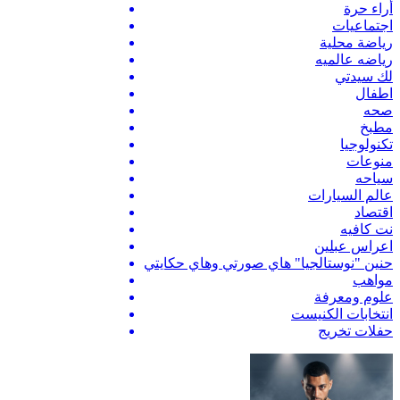
أراء حرة
اجتماعيات
رياضة محلية
رياضه عالميه
لك سيدتي
اطفال
صحه
مطبخ
تكنولوجيا
منوعات
سياحه
عالم السيارات
اقتصاد
نت كافيه
اعراس عبلين
حنين "نوستالجيا" هاي صورتي وهاي حكايتي
مواهب
علوم ومعرفة
انتخابات الكنيست
حفلات تخريج