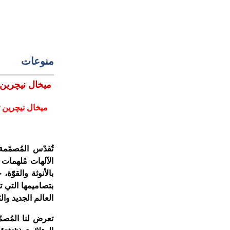
منوعات
ميخال نيچرين 
ميخال نيچرين تط
تُقدّس المُصمّمة
الآلهات مُلهمات 
بالأنوثة والقوّة
بتصاميمها التي ت
العالم الجديد وال
تعرض لنا المُصم