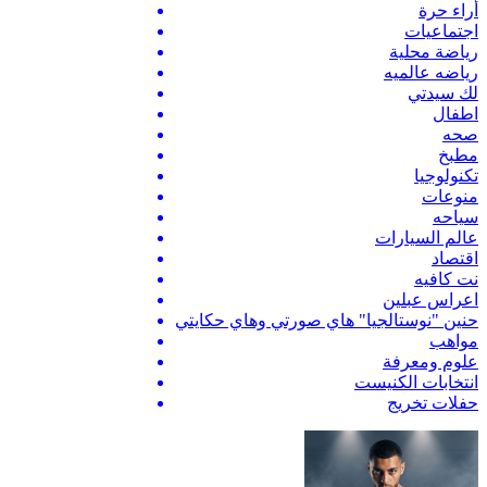
أراء حرة
اجتماعيات
رياضة محلية
رياضه عالميه
لك سيدتي
اطفال
صحه
مطبخ
تكنولوجيا
منوعات
سياحه
عالم السيارات
اقتصاد
نت كافيه
اعراس عبلين
حنين "نوستالجيا" هاي صورتي وهاي حكايتي
مواهب
علوم ومعرفة
انتخابات الكنيست
حفلات تخريج