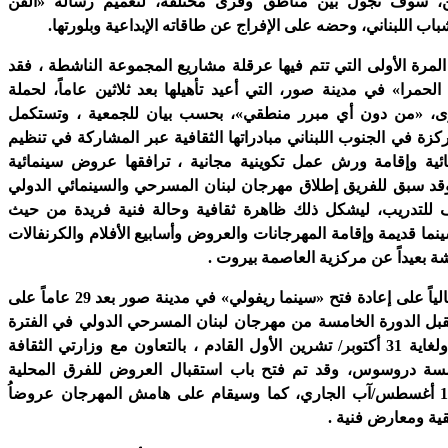
ن، سوف تجول بين مناطق وقرى مختلفة، لتعميم رسالة «الفن
باب اللبناني، وحضه على الإفراج عن طاقاته الإبداعية وبلورتها.
 المرة الأولى التي تتم فيها عرقلة مشاريع المجموعة الناشطة ، فقد
حمرا» في مدينة صور، التي أعيد تأهيلها بعد ثلاثين عاماً، لحملة
رى، «من دون أي مبرر منطقي»، بحسب بيان للجمعية ، وتستكمل
كزة في الجنوب اللبناني مبادراتها الثقافية عبر المشاركة في تنظيم
ئية وإقامة ورش عمل تكوينية مجانية ، ترافقها عروض سينمائية
قد سبق للفريق إطلاق مهرجان لبنان المسرحي والسينمائي الدولي
للتدريب، ليشكل ذلك ظاهرة ثقافية وحالة فنية فريدة من حيث
نما قديمة وإقامة المهرجانات والعروض وأسابيع الأفلام والكرنفالات
بعيداً عن مركزية العاصمة بيروت .
ويعمل الفريق حالياً على إعادة فتح «سينما ريفولي» في مدينة صور بعد 29 عاماً على
قبل الدورة الخامسة من مهرجان لبنان المسرحي الدولي في الفترة
الممتدة من 27 ولغاية 31 أكتوبر/ تشرين الأول القادم ، بالتعاون مع وزارتي الثقافة
سة دروسوس، وقد تم فتح باب استقبال العروض للفرق المحلية
والأجنبية حتى 15 أغسطس/آب الجاري، كما وسيقام على هامش المهرجان عروضاُ
ية ومعارض فنية .