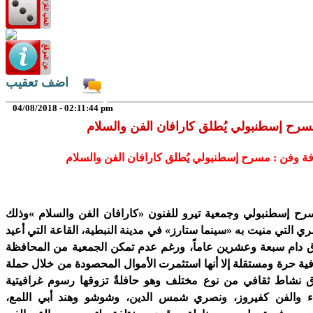
اضف تعقيب
04/08/2018 - 02:11:44 pm
سرح إسطنبولي يُطلق كارافان الفن والسلام
فة وفن : مسرح إسطنبولي يُطلق كارافان الفن والسلام
رح إسطنبولي وجمعية تيرو للفنون «كارافان الفن والسلام »وذلك
ري التي منيت به «سينما ستارز» في مدينة النبطية، القاعة التي أعيد
لاق دام سبعة وعشرين عاماً، ورغم عدم تمكن الجمعية من المحافظة
فية حرة ومستقلة إلا أنها استثمرت الأموال المحصودة من خلال حملة
اق نشاط ثقافي من نوع مختلف وهو حافلةٌ تزوقها رسوم غرافيتية
اء والفن كفيروز، ونصري شمس الدين، وشوشو وهند أبي اللمع،