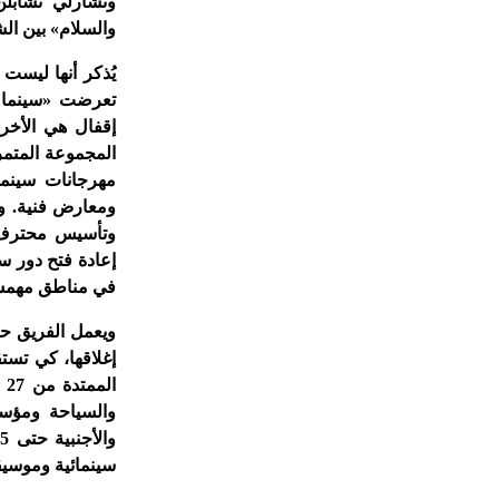
وتشارلي تشابل
والسلام» بين الش
يُذكر أنها ليست
تعرضت «سينما ال
إقفال هي الأخ
المجموعة المتمر
مهرجانات سينما
ومعارض فنية. و
وتأسيس محترف 
إعادة فتح دور سي
في مناطق مهمشة 
إغلاقها، كي تست
والسياحة ومؤس
سينمائية وموسيق