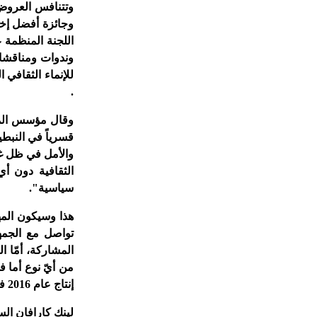
وتتنافس العروض
وجائزة أفضل إخ
اللجنة المنظمة 
وندوات ومناقشا
للإنماء الثقافي 
.
وقال مؤسس المه
قسرياً في النبطي
والأمل في ظل غي
الثقافية دون 
سياسية".
هذا وسيكون المهر
تواصل مع الجمه
المشاركة، أمّا 
من أيّ نوع أما 
إنتاج عام 2016 فما فوق .
لينك كارافان الس