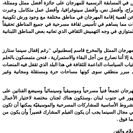
 في المسابقة الرسمية للمهرجان على جائزة أفضل ممثل وممثلة،
راج، وأفضل نص، وأفضل سينوغرافيا، وأفضل عمل متكامل. وعبرت
عن أهمية إقامة المهرجان في مناطق مختلفة مع وجود ورش تكوينية
ت مما يساهم في تأسيس ثقافة مسرحية في جميع المناطق تحقيقاً
المتوازي في وجه التهميش الثقافي الذي تعانيه بعض المناطق اللبنانية
رجان الممثل والمخرج قاسم إسطنبولي "رغم إقفال سينما ستارز
ة إلا أننا نصارع من أجل البقاء والاستمرارية ، فنحن متمسكون بالحلم
اب السياسات الداعمة للثقافة في هذا البلد الذي تقفل فيه المنصات
أي مبرر منطقي سوى كونها مساحات حرة ومستقلة ومجانية وغير
جان تجمعاً فنياً مسرحياً وموسيقياً وسينمائياً وسيضع الفنانين على
ور في جنوب لبنان ،وستكون هناك لجنان مختصة لاختيار الأعمال
الشروط الأساسية للمشاركات المسرحية والموسيقيّة يمكنها أن تكون
في مجال السينما يجب أن يكون الفيلم المشارك قصيراً وأن يكون من
لام والفن