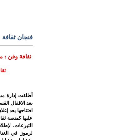
فنجان ثقافة
ثقافة وفن : م
ثقا
أطلقت إدارة مس
بعد الاقفال القس
افتتاحها بعد إغ
عليها كمنصة ثقا
التبرعات، لإطل
لرموز في الغن