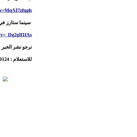
?v=MqAI7zfqgls
سينما ستارز في 
?v=_Dg2gIf1fAs
نرجو نشر الخبر
للاستعلام : 81870124