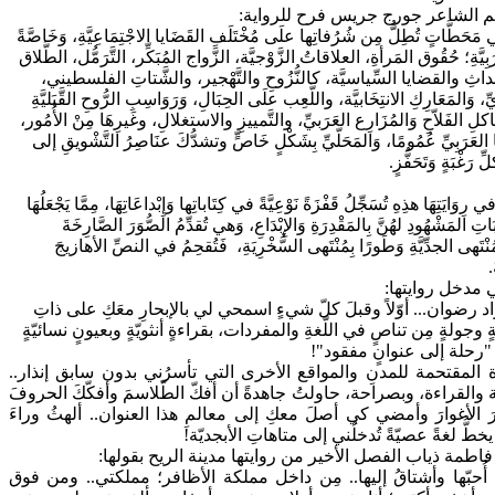
يم الشاعر جورج جريس فرح
للرواية
:
مَحَطَّاتٍ
تُطِلُّ
مِن
شُرُفاتِها
علَى
مُخْتَلَفِ
القَضَايا
الاجْتِمَاعِيَّةِ،
وَخَاصَّةً
بِيَّةِ؛
حُقُوق
المَرأةِ،
العلاقاتُ
الزَّوْجيَّة،
الزَّواج
المُبَكِّر،
التَّرَمُّل،
الطَّلاق
داثِ
والقضايا
السِّياسيَّة،
كالنُّزُوحِ
والتَّهْجير، والشَّتاتِ
الفلسطيني،
ّ،
وَالمَعَارِكِ
الانتِخَابيَّة،
واللَّعِب
علَى
الحِبَالِ،
وَرَوَاسِبِ
الرُّوحِ
القَّبَليَّةِ
كلِ
الفَلاّحِ
وَالمُزَارِع
العَرَبيِّ،
والتَّمييزِ
والاستغلالِ،
وغَيرِهَا
مِنْ
الأُمُور،
العَرَبِيِّ
عُمُومًا،
وَالمَحَلّيِّ
بِشَكْلٍ
خَاصٍّ
وتشدُّكَ
عنَاصِرُ
التَّشْويقِ
إلى
لِّ
رَغْبَةٍ
وَتَحَفُّزٍ
.
ي
رِوَايَتِهَا
هذِهِ
تُسَجِّلُ
قَفْزَةً
نَوْعِيَّةً
في
كِتَاباتِها
وَإِبْداعَاتِهَا،
مِمَّا
يَجْعَلُهَا
َاتِ
المَشْهُودِ
لهُنَّ
بِالمَقْدِرَةِ
وَالإِبْدَاعِ،
وَهي
تُقدِّمُ
الصُّوَرَ
الصَّارِخَةَ
ُنْتَهى
الجدِّيَّةِ
وَطَورًا
بِمُنْتَهى
السُّخْرِيَةِ،
فَتُقحِمُ
في
النصِّ
الأهازيجَ
.
مدخل
روايتها
:
اد
رضوان
...
أوّلاً
وقبلَ
كلّ
شيءٍ
اسمحي
لي
بالإبحارِ
معَكِ
على
ذاتِ
ٍ
وجولةٍ
مِن
تناصٍ
في
اللّغةِ
والمفردات،
بقراءةٍ
أنثويّةٍ
وبعيونٍ
نسائيّةٍ
رحلة
إلى
عنوانٍ
مفقود
"!
المقتحمة
للمدنِ
والمواقع
الأخرى
التي
تأسرُني
بدون
سابق
إنذار
..
ة
والقراءة،
وبصراحة،
حاولتُ
جاهدةً
أن
أفكّ
الطّلاسمَ
وأفكّكَ
الحروفَ
الأغوارَ
وأمضي
كي
أصلَ
معكِ
إلى
معالمِ
هذا
العنوان
..
ألهثُ
وراءَ
يخطُّ
لغةً
عصيّةً
تُدخلُني
إلى
متاهاتِ
الأبجديّة!
فاطمة ذياب الفصل الأخير من روايتها مدينة الريح بقولها
:
أُحبّها
وأشتاقُ
إليها
..
مِن
داخل
مملكة
الأظافر؛
مملكتي
..
ومن
فوق