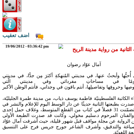
اضف تعقيب
19/06/2012 - 03:36:42 pm
آمال عوّاد رضوان
أُحبُّها
وأبحثُ
عنها، في
مدينتي
المُنهكةِ
أكثرَ
مِن
جدًّا، في
مدينتي
مًا
في
مساحاتِ
مفرداتي
وفي مدينتي الّتي
صِها وحروفِها وتفاصيلِها،
أنتم
باقون
في
وجداني، فأنتم الوطن
الأكبر
ء الكاتبة الفلسطينيّة فاطمة يوسف ذياب، من مدينة طمرة الجليليّة،
صدرت بطبعتها الثانية حديثًا عن دار الوسط اليوم للإعلام والنشر في
رام الله، والتي تضمّنت 31 فصلاً في كتاب من القطع المتوسط، وغلاف حمل إحدى
الفنان المرحوم د.سليم مخولي، وكانت قد صدرت الطبعة الأولى
ن الرواية عن مجلة مواقف قبل شهور قليلة، حيث أشرفت آمال عوّاد
ياغة والتدقيق، وأشرف الشاعر جورج جريس فرح على التنسيق
ة اللغويّة.