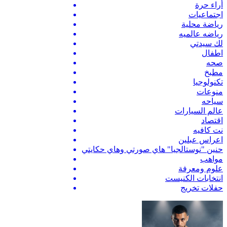
أراء حرة
اجتماعيات
رياضة محلية
رياضه عالميه
لك سيدتي
اطفال
صحه
مطبخ
تكنولوجيا
منوعات
سياحه
عالم السيارات
اقتصاد
نت كافيه
اعراس عبلين
حنين "نوستالجيا" هاي صورتي وهاي حكايتي
مواهب
علوم ومعرفة
انتخابات الكنيست
حفلات تخريج