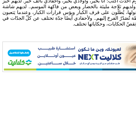
وم
أخذت
أكتب؛
أنا
بخير،
وأولادي
بخير،
وأحفادي
بألف
خير
.
لديهم
خبز
ولديهم
ثلاجة
مليئة
بالخضار
وبعض
من
فاكهة
الموسم
..
لديهم
شاشة
لها،
يُطلّون
على
قرف
الكبار
وبؤس
قرارات
الكبار،
وعندما
يَتعبون
ة
تُصَدّرُ
الفرحَ
إليهم
..
ولأحفادي
أيضًا
جدّة
تختلف
عن
كلّ
الجدّات
في
تقصّ
الحكايات،
وحكاياتها
تختلف.