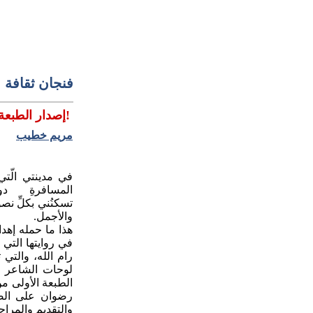
فنجان ثقافة
إصدار الطبعة الثانية من رواية مدينة الريح!
مريم خطيب
في
مدينتي
الّتي
المسافرةِ
دو
تسكنُني بكلِّ نصو
والأجمل.
هذا ما حمله إهدا
في روايتها التي 
لوحات الشاعر و
الطبعة الأولى م
رضوان على الص
والتقديم والمراجع