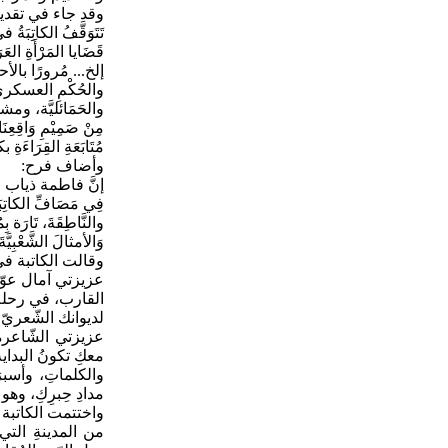
وقد جاء في تقد
تَتَوَقَّفُ
الكاتِبَةُ
في
قَضَايا
المَرْأَةِ
العَرَ
إلخ
...
مُرورًا
بالأح
والحُكْمِ
العسكريِ
والحَمَائليَّة،
ومشا
مِنْ
صَمِيْمِ
وَاقِعِنَا
مُتَابَعَةِ
القِرَاءَةِ
بك
وأضاف
فرح
:
إنَّ
فاطمة
ذياب
ف
فِي
مَصَافِّ
الكاتِب
والنَّاطِقَةَ،
تَارَة
بِم
وَالأمثالَ
الشَّعْبِيَّةَ
وقالت
الكاتبة
في
عزيزتي
آمال
عوّ
القارب،
في
رحلة
لديوانك
الشّعريّ
"
عزيزتي
الشّاعرة
معكِ
تكونُ
البداي
والكلماتِ،
وأسبرَ
مدادِ
حِبرِكِ،
وهو
واختتمت الكاتبة 
من
المدينةِ
التي