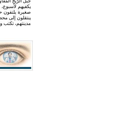
جبل
الرّيح
المُقا
يكفيهم
لأسبوع،
صغيرة
يلتفون
حو
ينتقلون
إلى
محط
مدينتهم،
تكتب
و