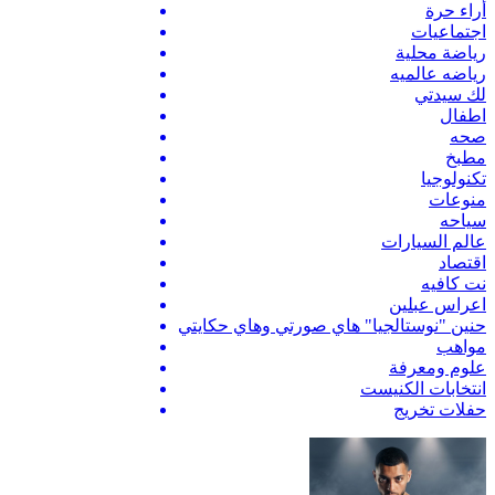
أراء حرة
اجتماعيات
رياضة محلية
رياضه عالميه
لك سيدتي
اطفال
صحه
مطبخ
تكنولوجيا
منوعات
سياحه
عالم السيارات
اقتصاد
نت كافيه
اعراس عبلين
حنين "نوستالجيا" هاي صورتي وهاي حكايتي
مواهب
علوم ومعرفة
انتخابات الكنيست
حفلات تخريج