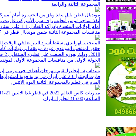
المجموعة الثالثة والرابعة
مونديال قطر: بايل ينقذ ويلز من الخسارة أمام أميركا
أنقذ مهاجم لوس أنجليس إف سي الأميركي غاريث باي
أمام الولايات المتحدة
منافسات المجموعة الثانية ضمن مونديال قطر في كر
المنتخب الهولندي يسقط أسود التيرانغا في الوقت ال
حقق المنتخب الهولندي عودة موفقة الى نهائيات كأ
2018، 
الجولة الأولى من منافسات المجموعة الأولى لموندي
بسداسية.. إنجلترا تقيم مهرجان أهداف في مرمى إير
فازت إنجلترا 6-2 على إيران في بداية قوية ل
القدم في قطم بالمجموعة الثانية اليوم الاثنين.
مباريات كاس العالم 2022 في قطر غدا الاثنين 21-11-2022
الساعة (15:00) انجلترا - ايران