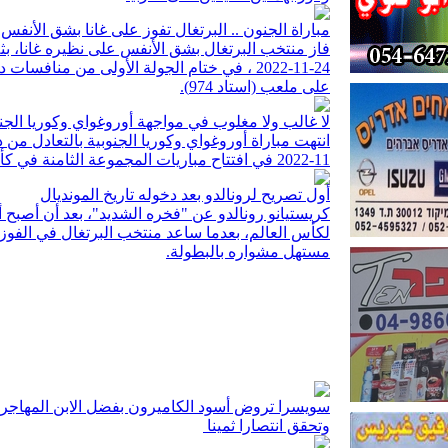
مباراة الجنون .. البرتغال تفوز على غانا بشق الأنفس
فاز منتخب البرتغال بشق الأنفس على نظيره غانا، بثل
على ملعب (استاد 974).
لا غالب ولا مغلوب في مواجهة أوروغواي وكوريا الجنو
11-2022 في افتتاح مباريات المجموعة الثامنة في كأس العالم FIFA قطر 2022.
أول تصريح لرونالدو بعد دخوله تاريخ المونديال
مستهل مشواره بالبطولة.
سويسرا تروض أسود الكاميرون بفضل الابن المهاجر
وتحقق انتصارا ثمينا