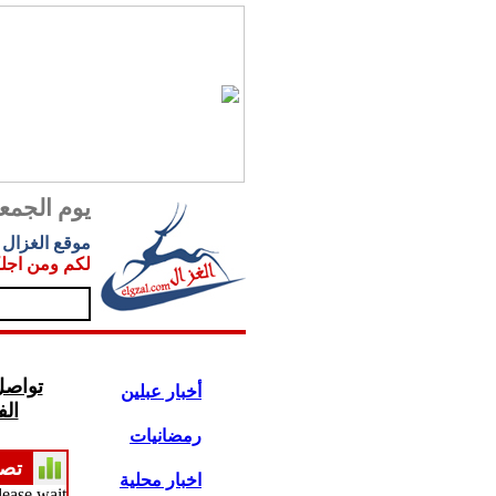
يوم الجمعة 08.2026
موقع الغزال
.
لكم ومن اجل
تواصل
أخبار عبلين
ال
رمضانيات
تص
اخبار محلية
lease wait