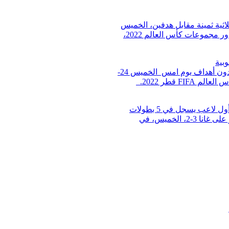
اثية ثمينة مقابل هدفين، الخميس
24-11-2022 ، في ختام الجولة الأولى من منافسات دور مجموعات كأس العالم 2022،
بية
انتهت مباراة أوروغواي وكوريا الجنوبية بالتعادل من دون أهداف يوم امس الخميس 24-
كريستيانو رونالدو عن "فخره الشديد"، بعد أن أصبح أول لاعب يسجل في 5 بطولات
لكأس العالم، بعدما ساعد منتخب البرتغال في الفوز على غانا 3-2، الخميس، في