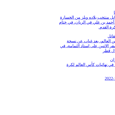
ل منتخب بلاده ويلز من الخسارة
 بإدراكه التعادل 1-1 على استاد أحمد بن علي في الريان، في ختام
ة القدم.
قاتل
س العالم، بعد غياب عن نسخة
وذلك بفوزه الصعب على نظيره السنغالي 2-صفر الإثنين على استاد الثمامة، في
ال قطر
ان
مشوارها في نهائيات كأس العالم لكرة