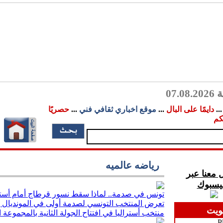
07.
..
دايمًا على البال
...
موقع اخباري ثقافي فني
...
حصريًا
كم
رياضه عالميه
 معنا عبر
فيسبوك
تونس في صدمة.. لماذا سقط نسور قرطاج أمام أستر
تعرض المنتخب التونسي لصدمة أولى في المونديال 
ويت
منتخب أستراليا في افتتاح الجولة الثانية بالمجموعة ال
P