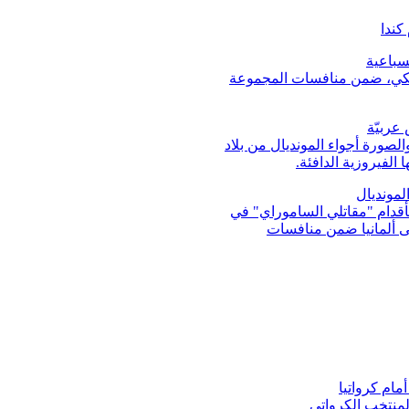
كندا
ريكي، ضمن منافسات المجموعة
عربيّة
لصورة أجواء المونديال من بلاد
 الفيروزية الدافئة.
لمونديال
ال قطر 2022، هذه المرة بأقدام "مقاتلي الساموراي" في
لى ألمانيا ضمن منافسات
لمنتخب الكرواتي