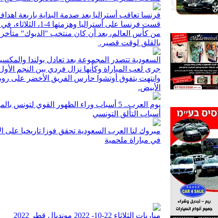
فرنسا تعاقب أستراليا بعد صدمة البداية باربعة اهدا
قست فرنسا على أستراليا 
من كأس العالم، بعد أن كان منتخب "الديوك" متأخر
بالقلق لوقت قصير.
السعودية تتصدر المجموعة بعد تعادل بولندا والمكسي
جرى لعب المباراة وكأنها نزال فردي بين النجم الأو
وانتهت بتفوق أوتشوا حارس الفريق الأخضر على رو
الأبيض.
يوم العرب.. 5 أسباب وراء الظهور القوي لتونس بالمونديال
أسباب التألق التونسي
مبروك لنا العرب السعودية تحقق فوزا تاريخيا على ال
في مباراة ملحمية
مباريات الثلاثاء 22-10- 2022 مونديال قطر 2022