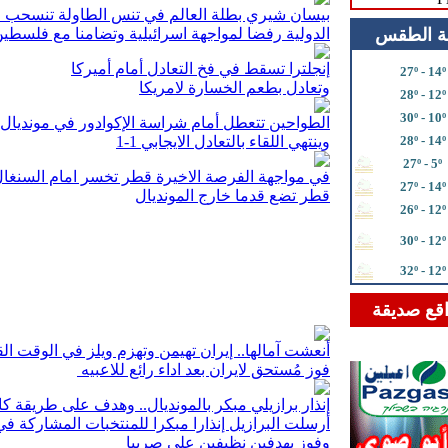
بيسان شيري بطلة العالم في تنس الطاولة تنسحب م
ة الطقس
الدولية رفضا لمواجهة اسرائيلية وتضامنا مع فلسطي
إنجلترا تسقط في فخ التعادل أمام أميركا
27º - 14º
وتعادل بطعم الخسارة لامريكا
28º - 12º
30º - 10º
الطواحين تتعطل أمام شراسة الإكوادور في مونديال قطر
28º - 14º
وينتهي اللقاء بالتعادل الايجابي 1-1
27º - 5º
في مواجهة الفرصة الاخيرة قطر تخسر امام السنغال 3-
27º - 14º
قطر تضع قدما خارج المونديال
26º - 12º
30º - 12º
32º - 12º
قع صديقة
أنعشت آمالها.. إيران تهيمن وتهزم ويلز في الوقت الق
فوز مُستحق لايران بعد اداء رائع للاعبيه
إنذار برازيلي مبكر بالمونديال.. وهدف على طريقة كا
وفوز بهدفين نظيفين على صربيا