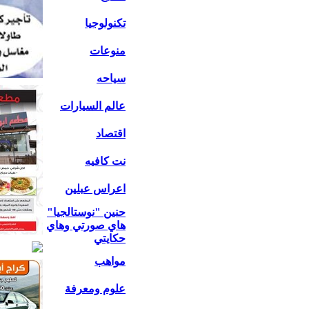
تكنولوجيا
منوعات
سياحه
عالم السيارات
اقتصاد
نت كافيه
اعراس عبلين
حنين "نوستالجيا"
هاي صورتي وهاي
حكايتي
مواهب
علوم ومعرفة