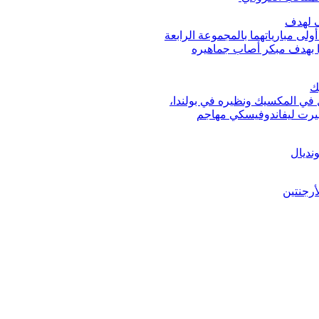
ف لهدف
وهزمتها 4-1، الثلاثاء، في أولى مبارياتهما بالمجموعة الرابعة
ا بهدف مبكر أصاب جماهيره
ك
ل في المكسيك ونظيره في بولندا،
بيرت ليفاندوفيسكي مهاجم
أرجنتين