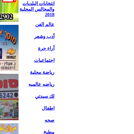
انتخابات البلديات
والمجالس المحلية
2018
عالم الفن
أدب وشعر
أراء حرة
اجتماعيات
رياضة محلية
رياضه عالميه
لك سيدتي
اطفال
صحه
مطبخ