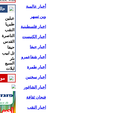
أخبار عالمية
حال
وين تسهر
عبلين
طبريا
اخبار فلسطينية
النقب
الناصرة
أخبار الكنيست
القدس
أخبار حيفا
حيفا
تل ابيب
أخبار شفاعمرو
بئر
السبع
أخبار طمرة
ايلات
أخبار سخنين
موا
أخبار الشاغور
فنجان ثقافة
اخبار النقب