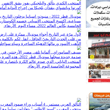
المنتخب الكندي يتألق والبلجيكي يفوز بشق الانفس
كورتوا وباتشواي ينقذان بلجيكا من إحراج البداية أمام 
مونديال قطر 2022 - منبوذو- إسبانيا يدخلون التاريخ بسباعية
بسباعية، اكتسح المنتخب الإسباني خصمه الكوستا
الخامسة بكأس العالم 2022، مساء اليوم الأربعاء.
لأول مرّة عبر التاريخ أجواء مونديال مميّزة على ارض 
من قلب الحدث التاريخيّ الحافل، انقل لكم بالكلمة وا
الذّهب الأسود ورمالها الذهبيّة الساحرة ومياه سواحلها
بسيف الساموراي.. ألمانيا تلقى مصير الأرجنتين في ا
صدمة جديدة سجلها موندي
المنتخب الياباني، الذي صدم عالم الكرة بانتصاره ع
المجموعة الخامسة اليوم الأربعاء.
التألق العربي مستمر.. 4 أسباب وراء صمود المغرب أمام كرواتيا
منتخب المغرب "اسود الاطلس" يتعادلون سلبيا مع ا