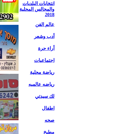
انتخابات البلديات
والمجالس المحلية
2018
عالم الفن
أدب وشعر
أراء حرة
اجتماعيات
رياضة محلية
رياضه عالميه
لك سيدتي
اطفال
صحه
مطبخ