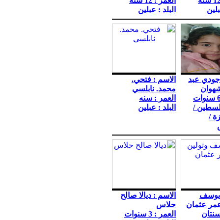
العمر : 12 سنه
بلين
البلد : عبلين
 جودي عبد
الاسم : فتحي.
شهوان
محمد. نابلسي
العمر : سنه
فلسطين /
البلد : عبلين
ة /
 يوسف
الاسم : ديالا صالح
عمر عثمان
حلاس
سنتان
العمر : 3 سنوات