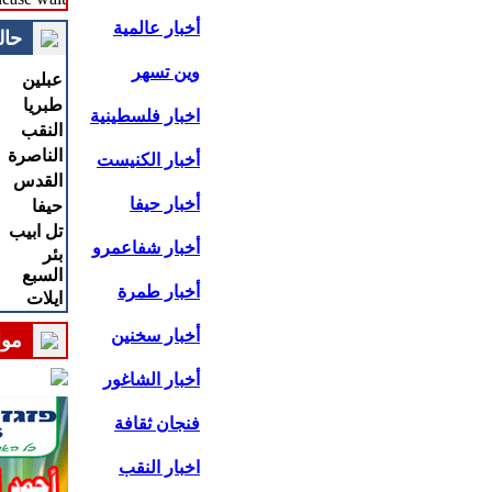
أخبار عالمية
حال
وين تسهر
عبلين
طبريا
اخبار فلسطينية
النقب
الناصرة
أخبار الكنيست
القدس
أخبار حيفا
حيفا
تل ابيب
أخبار شفاعمرو
بئر
السبع
أخبار طمرة
ايلات
أخبار سخنين
موا
أخبار الشاغور
فنجان ثقافة
اخبار النقب