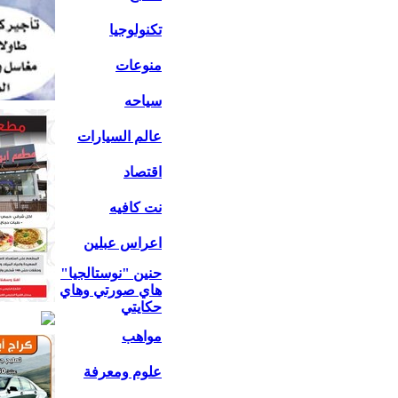
تكنولوجيا
منوعات
سياحه
عالم السيارات
اقتصاد
نت كافيه
اعراس عبلين
حنين "نوستالجيا"
هاي صورتي وهاي
حكايتي
مواهب
علوم ومعرفة