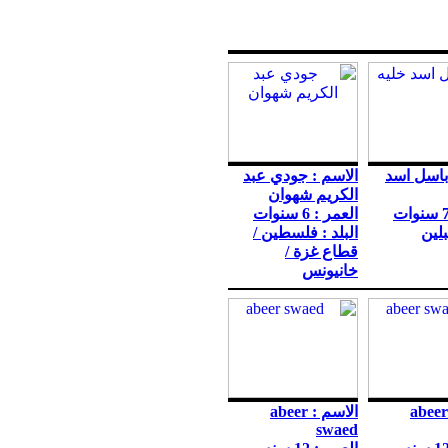
باسل اسد
الاسم : جودي عبد
الكريم شهوان
العمر : 6 سنوات
بلين
البلد : فلسطين /
قطاع غزة /
خانيونس
الاسم : abeer
الاسم : abeer
swaed