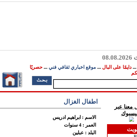
08.
..
دايمًا على البال
...
موقع اخباري ثقافي فني
...
حصريًا
كم
اطفال الغزال
 معنا عبر
فيسبوك
الاسم : ابراهيم ادريس
العمر : 4 سنوات
ويت
البلد : عبلين
P