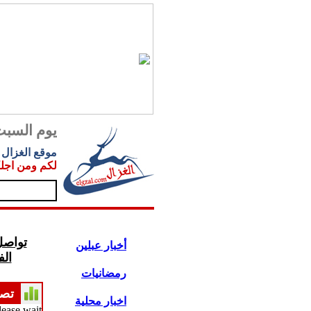
يوم السبت 08.2026
موقع الغزال
.
لكم ومن اجل
تواصل
أخبار عبلين
ال
رمضانيات
تص
اخبار محلية
lease wait