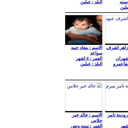
سنه
البلد : عبلين
بلين
 زاهر اشرف
الاسم : معاد حمد
سواعد
 شهران
العمر : 4 اشهر
شفاعمرو
البلد : عبلين
رودينة تامر
الاسم : خالد خير
حلاس
شهر
العمر : سنه ونص