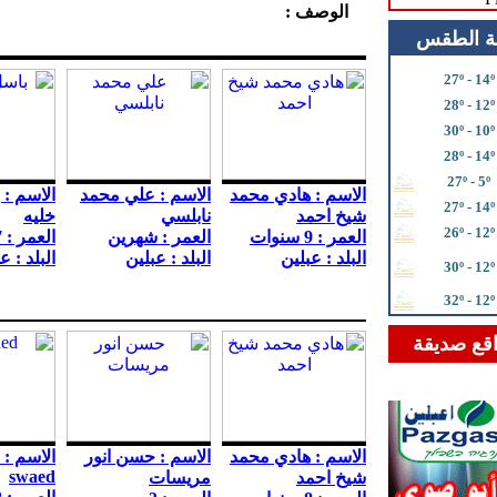
الوصف :
ة الطقس
27º - 14º
28º - 12º
30º - 10º
28º - 14º
27º - 5º
الاسم : هادي محمد
الاسم : علي محمد
الاسم : 
27º - 14º
شيخ احمد
نابلسي
خليه
26º - 12º
العمر : 9 سنوات
العمر : شهرين
العمر : 7 سنوات
البلد : عبلين
البلد : عبلين
البلد : ع
30º - 12º
32º - 12º
قع صديقة
الاسم : هادي محمد
الاسم : حسن انور
swaed
شيخ احمد
مريسات