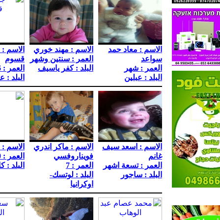
الاسم : معاد حمد
الاسم : مهند خوري
الاسم :
سواعد
العمر : سنتين وشهر
قسوم
العمر : شهر
البلد : كفر ياسيف
العمر : 6سنوات
البلد : عبلين
البلد : ع
الاسم : اسعد سيف
الاسم : ماكر اندري
الاسم : 
غانم
فويناروفسي
العمر : 10
العمر : تسعة اشهر
العمر : 7
البلد : ك
البلد : ساجور
البلد : لوتسك-
اوكرانيا