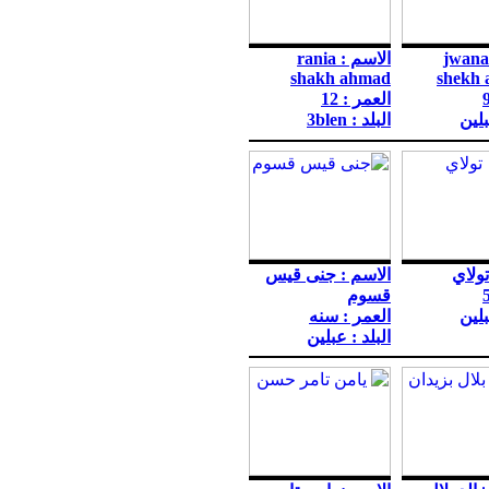
الاسم : jwana
الاسم : rania
shakh ahmad
shekh
العمر : 12
بلين
البلد : 3blen
تولاي
الاسم : جنى قيس
قسوم
بلين
العمر : سنه
البلد : عبلين