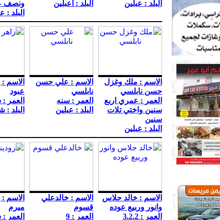
البلد : عبلين
البلد : اعبلين
ونصف -
البلد : ع
الاسم : ملك وغزل
الاسم : علي حسن
الاسم :
حسن نابلسي
نابلسي
عبود
العمر : عمري اربع
العمر : سنه
العمر :
سنين واختي تلات
البلد : عبلين
البلد : 
سنين
البلد : عبلين
الاسم : خالد حلاس
الاسم : خالدعلي
الاسم : 
وانور وربيع عوده
قسوم
ميرم
العمر : 3.2.2
العمر : 9
العمر : 