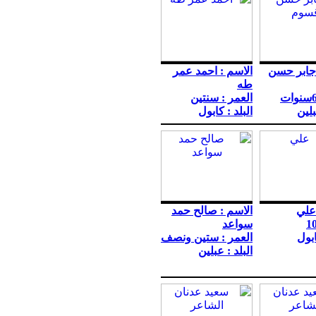
 جابر حسن
الاسم : احمد عمر
طه
العمر : سنتين
بلين
البلد : كابول
علي
الاسم : صالح حمد
سواعد
ابول
العمر : ستين ونصف
البلد : عبلين