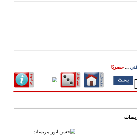
فني
...
حصريًا
ريسات