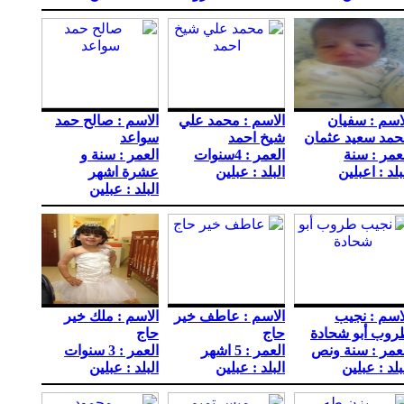
اسم : سفيان
الاسم : محمد علي
الاسم : صالح حمد
مد سعيد عثمان
شيخ احمد
سواعد
عمر : سنة
العمر : 4سنوات
العمر : سنة و
بلد : اعبلين
البلد : عبلين
عشرة اشهر
البلد : عبلين
اسم : نجيب
الاسم : عاطف خير
الاسم : ملك خير
روب أبو شحادة
حاج
حاج
عمر : سنة ونص
العمر : 5 اشهر
العمر : 3 سنوات
بلد : عبلين
البلد : عبلين
البلد : عبلين