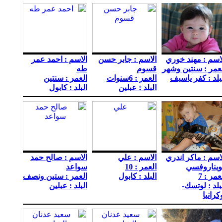
اسم : مهند خوري
الاسم : جابر حسن
الاسم : احمد عمر
عمر : سنتين وشهر
قسوم
طه
بلد : كفر ياسيف
العمر : 6سنوات
العمر : سنتين
البلد : عبلين
البلد : كابول
اسم : ماكر اندري
الاسم : علي
الاسم : صالح حمد
ويناروفسي
العمر : 10
سواعد
عمر : 7
البلد : كابول
العمر : ستين ونصف
بلد : لوتسك-
البلد : عبلين
كرانيا