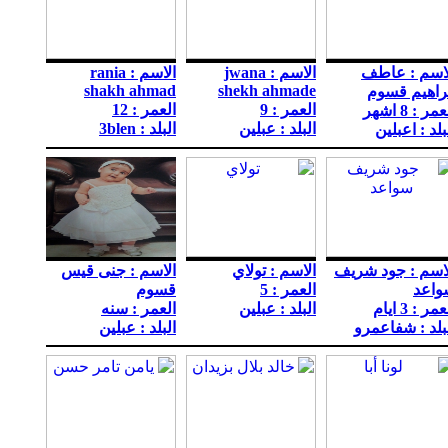
اسم : عاطف
الاسم : jwana
الاسم : rania
shakh ahmad
shekh ahmade
راهيم قسوم
العمر : 9
العمر : 12
مر : 8 اشهر
البلد : عبلين
البلد : 3blen
بلد : اعبلين
اسم : جود شريف
الاسم : تولاي
الاسم : جنى قيس
واعد
العمر : 5
قسوم
مر : 3 ايام
البلد : عبلين
العمر : سنه
بلد : شفاعمرو
البلد : عبلين