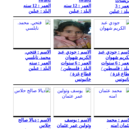
swaed
swaed
ريسات
العمر : 12 سنه
العمر : 12 سنه
عمر : 3
البلد : عبلين
البلد : عبلين
بلد : عبلين
اسم : جودي عبد
الاسم : جودي عبد
الاسم : فتحي.
كريم شهوان
الكريم شهوان
محمد. نابلسي
مر : 6 سنوات
العمر : 6 سنوات
العمر : سنه
بلد : فلسطين /
البلد : فلسطين /
البلد : عبلين
اع غزة /
قطاع غزة /
انيونس
خانيونس
اسم : محمد
الاسم : يوسف
الاسم : ديالا صالح
مان امنه
وتولين عمر عثمان
حلاس