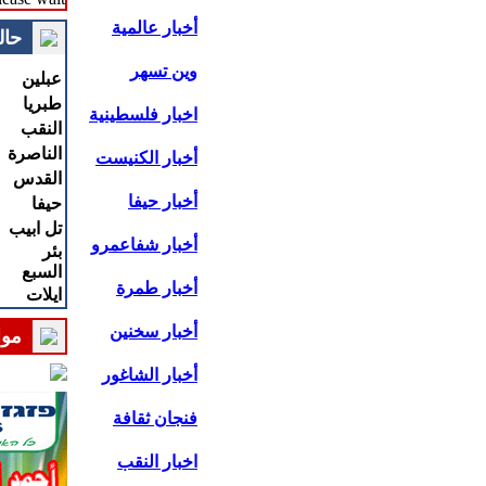
أخبار عالمية
حال
وين تسهر
عبلين
طبريا
اخبار فلسطينية
النقب
الناصرة
أخبار الكنيست
القدس
أخبار حيفا
حيفا
تل ابيب
أخبار شفاعمرو
بئر
السبع
أخبار طمرة
ايلات
أخبار سخنين
موا
أخبار الشاغور
فنجان ثقافة
اخبار النقب