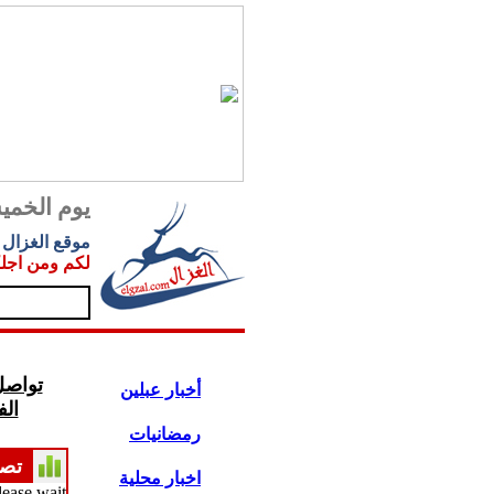
يوم الخميس .2026
موقع الغزال
.
لكم ومن اجل
تواصل
أخبار عبلين
ال
رمضانيات
تص
اخبار محلية
lease wait