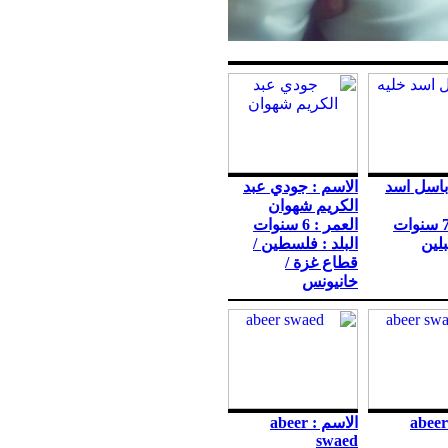
باسل اسد
الاسم : جودي عبد
الكريم شهوان
العمر : 6 سنوات
بلين
البلد : فلسطين /
قطاع غزة /
خانيونس
الاسم : abeer
الاسم : abeer
swaed