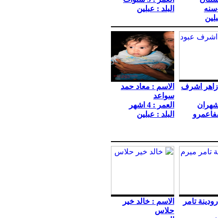
سنه
البلد : عبلين
بلين
 زاهر اشرف
الاسم : معاد حمد
سواعد
 شهران
العمر : 4 اشهر
شفاعمرو
البلد : عبلين
رودينة تامر
الاسم : خالد خير
حلاس