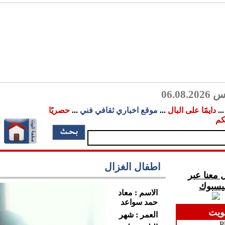
06.08
..
دايمًا على البال
...
موقع اخباري ثقافي فني
...
حصريًا
كم
اطفال الغزال
 معنا عبر
فيسبوك
الاسم : معاد
حمد سواعد
ويت
العمر : شهر
P