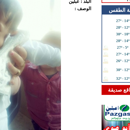
البلد : عبلين
الوصف :
ة الطقس
27º - 14º
28º - 12º
30º - 10º
28º - 14º
27º - 5º
27º - 14º
26º - 12º
30º - 12º
32º - 12º
قع صديقة