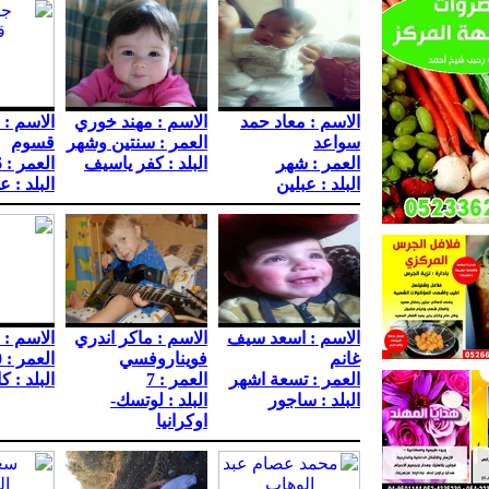
الاسم : معاد حمد
الاسم : مهند خوري
الاسم :
سواعد
العمر : سنتين وشهر
قسوم
العمر : شهر
البلد : كفر ياسيف
العمر : 6سنوات
البلد : عبلين
البلد : ع
الاسم : اسعد سيف
الاسم : ماكر اندري
الاسم : 
غانم
فويناروفسي
العمر : 10
العمر : تسعة اشهر
العمر : 7
البلد : ك
البلد : ساجور
البلد : لوتسك-
اوكرانيا