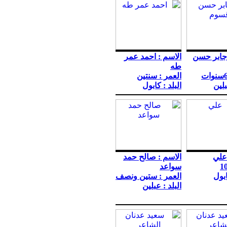
 جابر حسن
الاسم : احمد عمر
طه
العمر : سنتين
بلين
البلد : كابول
علي
الاسم : صالح حمد
سواعد
ابول
العمر : ستين ونصف
البلد : عبلين