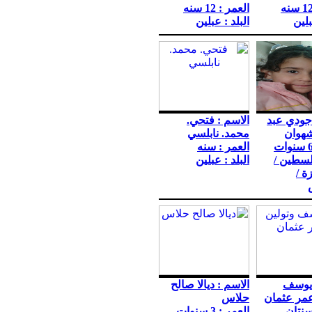
العمر : 12 سنه
بلين
البلد : عبلين
 جودي عبد
الاسم : فتحي.
شهوان
محمد. نابلسي
العمر : سنه
فلسطين /
البلد : عبلين
ة /
 يوسف
الاسم : ديالا صالح
عمر عثمان
حلاس
سنتان
العمر : 3 سنوات