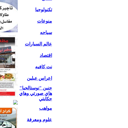
تكنولوجيا
منوعات
سياحه
عالم السيارات
اقتصاد
نت كافيه
اعراس عبلين
حنين "نوستالجيا"
هاي صورتي وهاي
حكايتي
مواهب
علوم ومعرفة