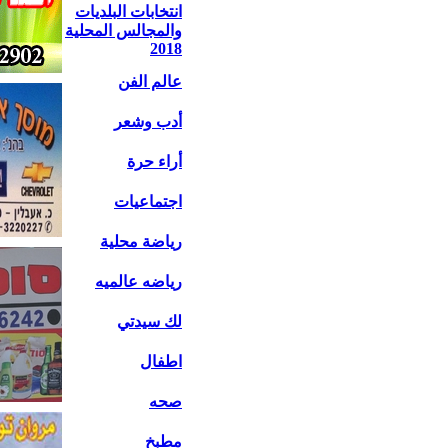
انتخابات البلديات
والمجالس المحلية
2018
عالم الفن
أدب وشعر
أراء حرة
اجتماعيات
رياضة محلية
رياضه عالميه
لك سيدتي
اطفال
صحه
مطبخ