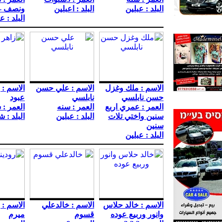
البلد : عبلين
البلد : اعبلين
ونصف -
البلد : ع
الاسم : ملك وغزل
الاسم : علي حسن
الاسم :
حسن نابلسي
نابلسي
عبود
العمر : عمري اربع
العمر : سنه
العمر :
سنين واختي تلات
البلد : عبلين
البلد : 
سنين
البلد : عبلين
الاسم : خالد حلاس
الاسم : خالدعلي
الاسم : 
وانور وربيع عوده
قسوم
ميرم